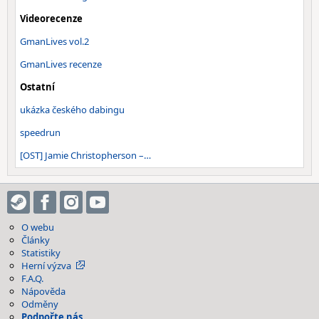
Videorecenze
GmanLives vol.2
GmanLives recenze
Ostatní
ukázka českého dabingu
speedrun
[OST] Jamie Christopherson –…
O webu
Články
Statistiky
Herní výzva
F.A.Q.
Nápověda
Odměny
Podpořte nás