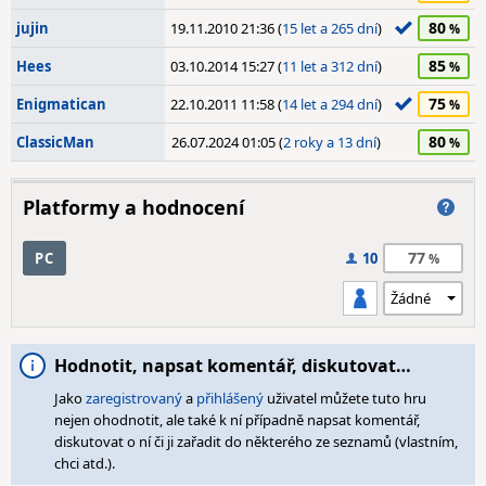
80
jujin
19.11.2010 21:36 (
15 let a 265 dní
)
85
Hees
03.10.2014 15:27 (
11 let a 312 dní
)
75
Enigmatican
22.10.2011 11:58 (
14 let a 294 dní
)
80
ClassicMan
26.07.2024 01:05 (
2 roky a 13 dní
)
Platformy a hodnocení
77
PC
10
Hodnotit, napsat komentář, diskutovat…
Jako
zaregistrovaný
a
přihlášený
uživatel můžete tuto hru
nejen ohodnotit, ale také k ní případně napsat komentář,
diskutovat o ní či ji zařadit do některého ze seznamů (vlastním,
chci atd.).