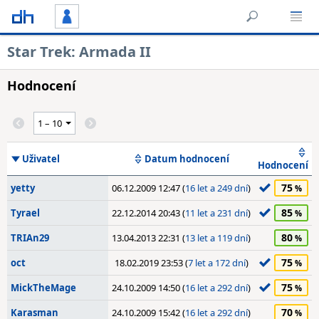
Star Trek: Armada II
Hodnocení
Uživatel
Datum hodnocení
Hodnocení
75
yetty
06.12.2009 12:47 (
16 let a 249 dní
)
85
Tyrael
22.12.2014 20:43 (
11 let a 231 dní
)
80
TRIAn29
13.04.2013 22:31 (
13 let a 119 dní
)
75
oct
18.02.2019 23:53 (
7 let a 172 dní
)
75
MickTheMage
24.10.2009 14:50 (
16 let a 292 dní
)
70
Karasman
24.10.2009 15:42 (
16 let a 292 dní
)