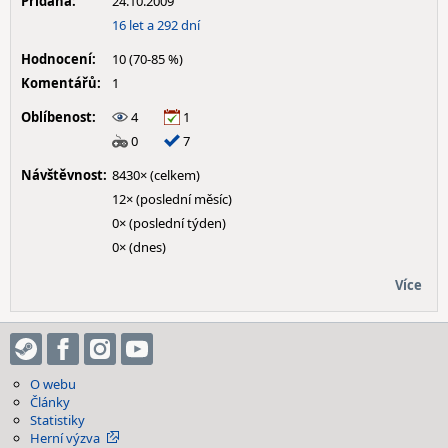
Přidána:
24.10.2009
16 let a 292 dní
Hodnocení:
10 (70-85 %)
Komentářů:
1
Oblíbenost:
4
1
0
7
Návštěvnost:
8430× (celkem)
12× (poslední měsíc)
0× (poslední týden)
0× (dnes)
Více
O webu
Články
Statistiky
Herní výzva