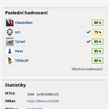
Poslední hodnocení
80
ClassicMan
75
oct
85
Tyrael
85
Hees
80
TRIAn29
Všechna hodnocení
Statistiky
Id hry:
3268
Odkaz:
http://dbher.cz/h3268