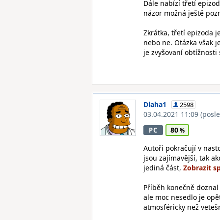
Dále nabízí třetí epizo
názor možná ještě pozm
Zkrátka, třetí epizoda je
nebo ne. Otázka však je
je zvyšovaní obtížnosti
Dlaha1
2598
03.04.2021 11:09
(posl
80
PC
Autoři pokračují v nas
jsou zajímavější, tak ak
jediná část,
Příběh konečně doznal 
ale moc nesedlo je opě
atmosféricky než vetešn