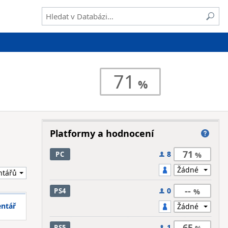
71
Platformy a hodnocení
71
8
PC
--
0
PS4
entář
65
1
PS5