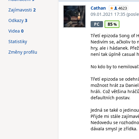
Cathan
4623
Zajímavosti
2
09.01.2021 17:35
(posl
Odkazy
3
85
PC
Videa
0
Třetí epizoda Song of 
Statistiky
Nedivím se, ačkoliv to 
hry, ale i hádanek. Pře
Změny profilu
není tak úplně casual h
No kdo by to nemiloval
Třetí epizoda se odehrá
možnost hrát za Daniela
hráli. Což většina hrá
defaultních postav.
Jedná se také o jedinou
Přijde mi stále zajímav
Nedovedu se rozhodnout
dávala smysl je zřídka.