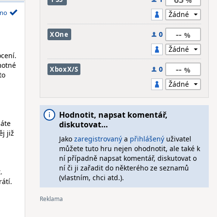
no
--
0
XOne
ocení.
motné
--
0
XboxX/S
to
Hodnotit, napsat komentář,
máte
diskutovat…
j již
Jako
zaregistrovaný
a
přihlášený
uživatel
můžete tuto hru nejen ohodnotit, ale také k
ní případně napsat komentář, diskutovat o
ní či ji zařadit do některého ze seznamů
.
(vlastním, chci atd.).
átí.