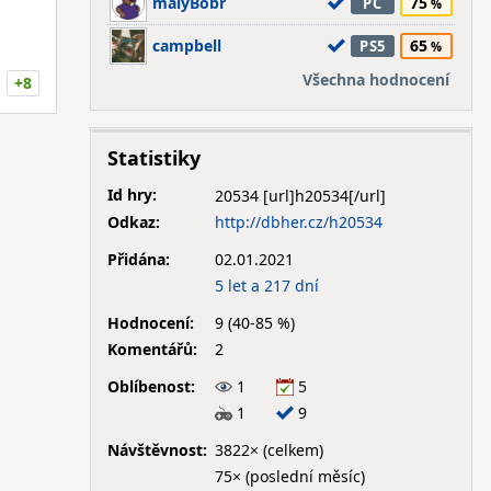
malyBobr
75
PC
campbell
65
PS5
Všechna hodnocení
+8
Statistiky
Id hry:
20534
Odkaz:
http://dbher.cz/h20534
Přidána:
02.01.2021
5 let a 217 dní
Hodnocení:
9 (40-85 %)
Komentářů:
2
Oblíbenost:
1
5
1
9
Návštěvnost:
3822× (celkem)
75× (poslední měsíc)