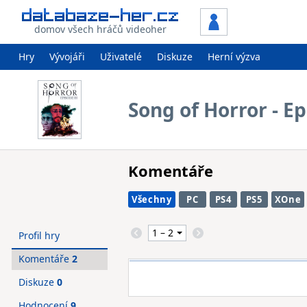
domov všech hráčů videoher
Hry
Vývojáři
Uživatelé
Diskuze
Herní výzva
Song of Horror - Ep
Komentáře
Všechny
PC
PS4
PS5
XOne
Profil hry
Komentáře
2
Diskuze
0
Hodnocení
9