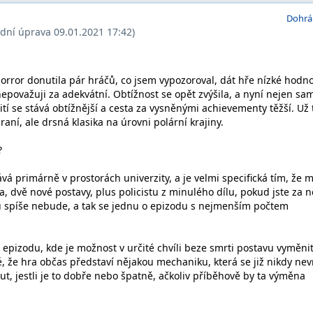
Dohrá
ední úprava 09.01.2021 17:42)
Horror donutila pár hráčů, co jsem vypozoroval, dát hře nízké hodn
nepovažuji za adekvátní. Obtížnost se opět zvýšila, a nyní nejen sa
žití se stává obtížnější a cesta za vysněnými achievementy těžší. Už 
raní, ale drsná klasika na úrovni polární krajiny.
?
vá primárně v prostorách univerzity, a je velmi specifická tím, že 
, dvě nové postavy, plus policistu z minulého dílu, pokud jste za ně
čů spíše nebude, a tak se jednu o epizodu s nejmenším počtem
 epizodu, kde je možnost v určité chvíli beze smrti postavu vyměnit
é, že hra občas představí nějakou mechaniku, která se již nikdy nevr
, jestli je to dobře nebo špatně, ačkoliv příběhově by ta výměna