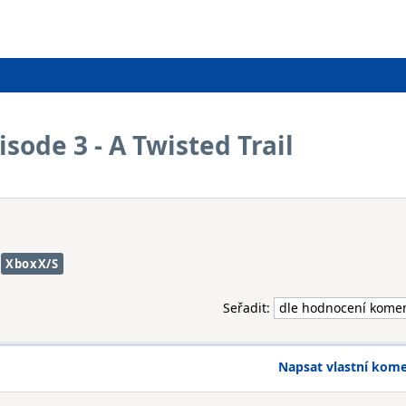
isode 3 - A Twisted Trail
XboxX/S
Seřadit:
Napsat vlastní kom