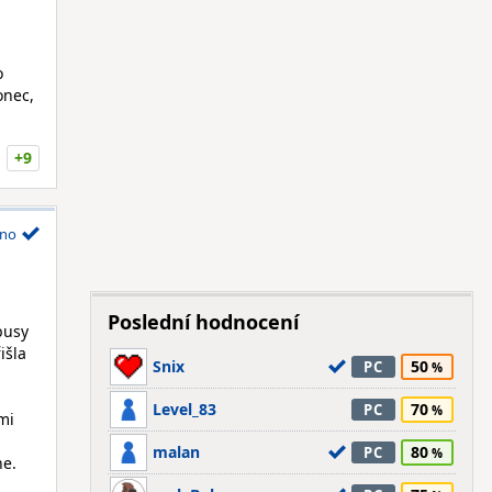
o
onec,
+9
no
Poslední hodnocení
busy
išla
Snix
50
PC
Level_83
70
PC
mi
malan
80
PC
ne.