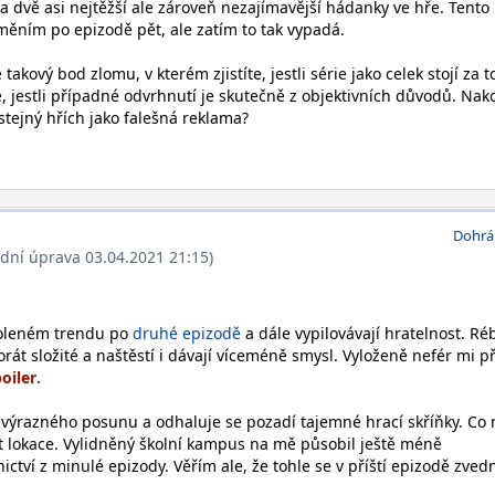
da dvě asi nejtěžší ale zároveň nezajímavější hádanky ve hře. Tento
ěním po epizodě pět, ale zatím to tak vypadá.
 takový bod zlomu, v kterém zjistíte, jestli série jako celek stojí za t
, jestli případné odvrhnutí je skutečně z objektivních důvodů. Nak
 stejný hřích jako falešná reklama?
Dohrá
ední úprava 03.04.2021 21:15)
toleném trendu po
druhé epizodě
a dále vypilovávají hratelnost. Ré
orát složité a naštěstí i dávají víceméně smysl. Vyloženě nefér mi př
.
výrazného posunu a odhaluje se pozadí tajemné hrací skříňky. Co 
t lokace. Vylidněný školní kampus na mě působil ještě méně
ictví z minulé epizody. Věřím ale, že tohle se v příští epizodě zved