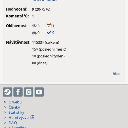
Hodnocení:
9 (20-75 %)
Komentářů:
1
Oblíbenost:
3
1
0
9
Návštěvnost:
11533× (celkem)
15× (poslední měsíc)
1× (poslední týden)
0× (dnes)
Více
O webu
Články
Statistiky
Herní výzva
F.A.Q.
Nápověda