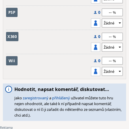
--
PSP
0
--
X360
0
--
Wii
0
Hodnotit, napsat komentář, diskutovat…
Jako
zaregistrovaný
a
přihlášený
uživatel můžete tuto hru
nejen ohodnotit, ale také k ní případně napsat komentář,
diskutovat o ní či ji zařadit do některého ze seznamů (vlastním,
chci atd.).