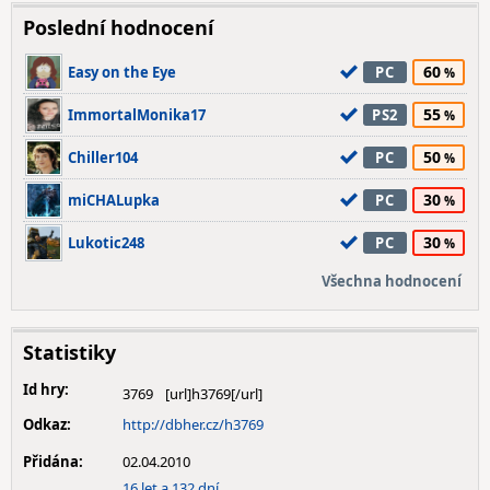
Poslední hodnocení
60
Easy on the Eye
PC
55
ImmortalMonika17
PS2
50
Chiller104
PC
30
miCHALupka
PC
30
Lukotic248
PC
Všechna hodnocení
Statistiky
Id hry:
3769
Odkaz:
http://dbher.cz/h3769
Přidána:
02.04.2010
16 let a 132 dní