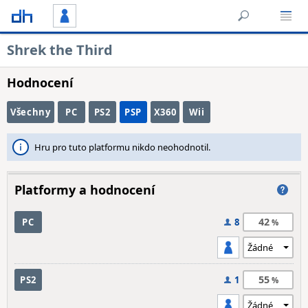
Shrek the Third
Hodnocení
Všechny
PC
PS2
PSP
X360
Wii
Hru pro tuto platformu nikdo neohodnotil.
Platformy a hodnocení
42
PC
8
55
PS2
1