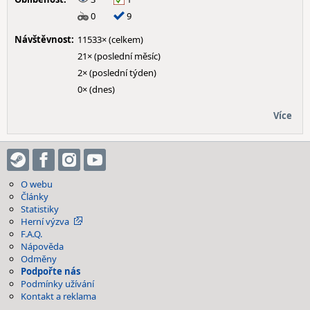
0
9
Návštěvnost:
11533× (celkem)
21× (poslední měsíc)
2× (poslední týden)
0× (dnes)
Více
O webu
Články
Statistiky
Herní výzva
F.A.Q.
Nápověda
Odměny
Podpořte nás
Podmínky užívání
Kontakt a reklama