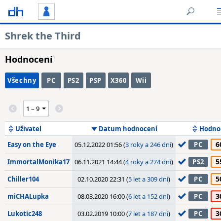
Shrek the Third
Hodnocení
Všechny
PC
PS2
PSP
X360
Wii
Uživatel
Datum hodnocení
Hodno
6
Easy on the Eye
05.12.2022 01:56 (
3 roky a 246 dní
)
PC
5
ImmortalMonika17
06.11.2021 14:44 (
4 roky a 274 dní
)
PS2
5
Chiller104
02.10.2020 22:31 (
5 let a 309 dní
)
PC
3
miCHALupka
08.03.2020 16:00 (
6 let a 152 dní
)
PC
3
Lukotic248
03.02.2019 10:00 (
7 let a 187 dní
)
PC