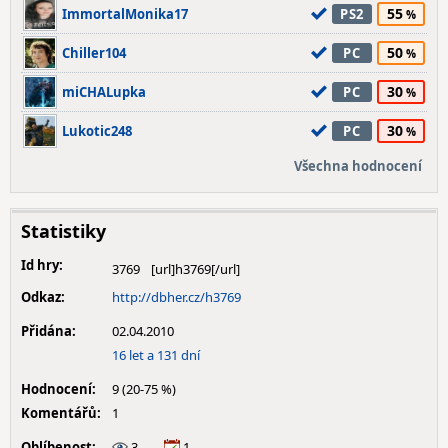
55
ImmortalMonika17
PS2
50
Chiller104
PC
30
miCHALupka
PC
30
Lukotic248
PC
Všechna hodnocení
Statistiky
Id hry:
3769
Odkaz:
http://dbher.cz/h3769
Přidána:
02.04.2010
16 let a 131 dní
Hodnocení:
9 (20-75 %)
Komentářů:
1
Oblíbenost:
3
1