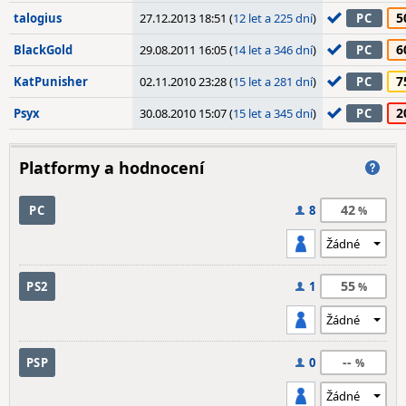
5
talogius
27.12.2013 18:51 (
12 let a 225 dní
)
PC
6
BlackGold
29.08.2011 16:05 (
14 let a 346 dní
)
PC
7
KatPunisher
02.11.2010 23:28 (
15 let a 281 dní
)
PC
2
Psyx
30.08.2010 15:07 (
15 let a 345 dní
)
PC
Platformy a hodnocení
42
PC
8
55
PS2
1
--
PSP
0