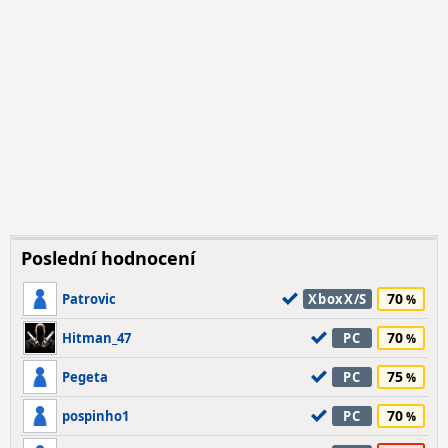
Poslední hodnocení
70
Patrovic
XboxX/S
70
Hitman_47
PC
75
Pegeta
PC
70
pospinho1
PC