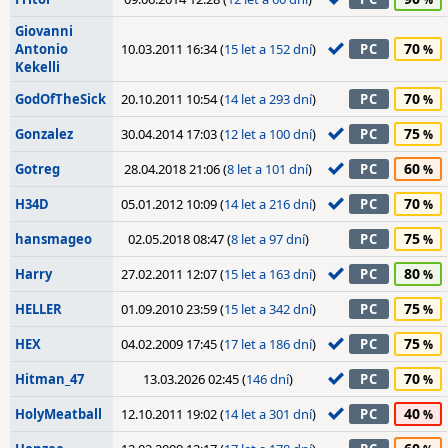
Giovanni
70
Antonio
10.03.2011 16:34 (
15 let a 152 dní
)
PC
Kekelli
70
GodOfTheSick
20.10.2011 10:54 (
14 let a 293 dní
)
PC
75
Gonzalez
30.04.2014 17:03 (
12 let a 100 dní
)
PC
60
Gotreg
28.04.2018 21:06 (
8 let a 101 dní
)
PC
70
H34D
05.01.2012 10:09 (
14 let a 216 dní
)
PC
75
hansmageo
02.05.2018 08:47 (
8 let a 97 dní
)
PC
80
Harry
27.02.2011 12:07 (
15 let a 163 dní
)
PC
75
HELLER
01.09.2010 23:59 (
15 let a 342 dní
)
PC
75
HEX
04.02.2009 17:45 (
17 let a 186 dní
)
PC
70
Hitman_47
13.03.2026 02:45 (
146 dní
)
PC
40
HolyMeatball
12.10.2011 19:02 (
14 let a 301 dní
)
PC