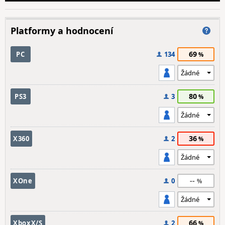
Platformy a hodnocení
69
PC
134
80
PS3
3
36
X360
2
--
XOne
0
66
XboxX/S
2