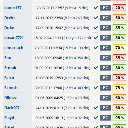
20
danos157
23.07.2017 23:57 (
9 let a 15 dní
)
PC
50
Drekt
17.11.2017 23:50 (
8 let a 263 dní
)
PC
85
Duke
17.09.2020 15:07 (
5 let a 323 dní
)
PC
80
dusan7721
15.02.2024 23:11 (
2 roky a 172 dní
)
PC
70
elmariachi
23.03.2011 13:34 (
15 let a 139 dní
)
PC
35
Enn
18.08.2009 09:48 (
16 let a 356 dní
)
PC
80
Ermak
01.09.2013 20:36 (
12 let a 341 dní
)
PC
20
Falco
10.08.2019 12:53 (
6 let a 362 dní
)
PC
75
Fanosh
30.08.2013 17:00 (
12 let a 343 dní
)
PC
60
filletzz
01.06.2009 04:25 (
17 let a 70 dní
)
PC
60
flack007
24.01.2019 01:13 (
7 let a 196 dní
)
PC
95
Floyd
09.05.2009 16:13 (
17 let a 92 dní
)
PC
90
Fritol
09.06.2014 12:28 (
12 let a 60 dní
)
PC