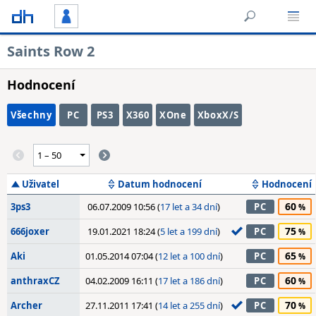
Saints Row 2
Hodnocení
Všechny
PC
PS3
X360
XOne
XboxX/S
Uživatel
Datum hodnocení
Hodnocení
60
3ps3
06.07.2009 10:56 (
17 let a 34 dní
)
PC
75
666joxer
19.01.2021 18:24 (
5 let a 199 dní
)
PC
65
Aki
01.05.2014 07:04 (
12 let a 100 dní
)
PC
60
anthraxCZ
04.02.2009 16:11 (
17 let a 186 dní
)
PC
70
Archer
27.11.2011 17:41 (
14 let a 255 dní
)
PC