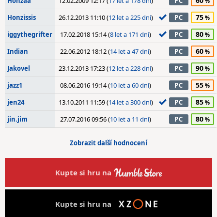
60
Honzaa
12.02.2009 12:17 (
17 let a 178 dní
)
PC
75
Honzissis
26.12.2013 11:10 (
12 let a 225 dní
)
PC
80
iggythegrifter
17.02.2018 15:14 (
8 let a 171 dní
)
PC
60
Indian
22.06.2012 18:12 (
14 let a 47 dní
)
PC
90
Jakovel
23.12.2013 17:23 (
12 let a 228 dní
)
PC
55
jazz1
08.06.2016 19:14 (
10 let a 60 dní
)
PC
85
jen24
13.10.2011 11:59 (
14 let a 300 dní
)
PC
80
jin.jim
27.07.2016 09:56 (
10 let a 11 dní
)
PC
Zobrazit další hodnocení
Kupte si hru na
Kupte si hru na