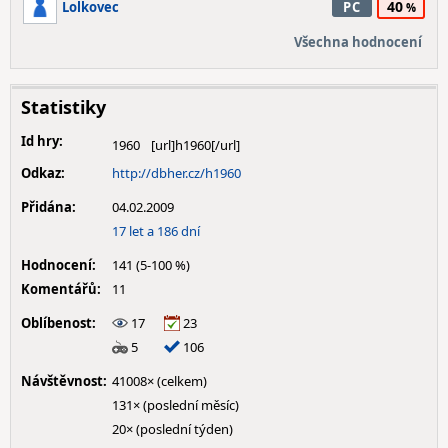
40
Lolkovec
PC
Všechna hodnocení
Statistiky
Id hry:
1960
Odkaz:
http://dbher.cz/h1960
Přidána:
04.02.2009
17 let a 186 dní
Hodnocení:
141 (5-100 %)
Komentářů:
11
Oblíbenost:
17
23
5
106
Návštěvnost:
41008× (celkem)
131× (poslední měsíc)
20× (poslední týden)