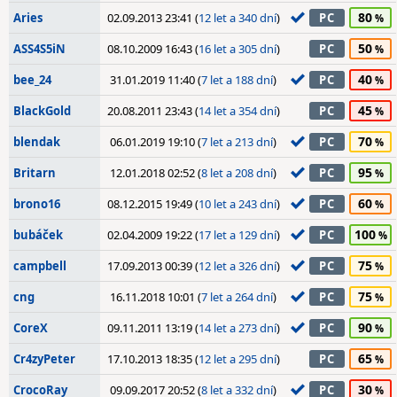
80
Aries
02.09.2013 23:41 (
12 let a 340 dní
)
PC
50
ASS4S5iN
08.10.2009 16:43 (
16 let a 305 dní
)
PC
40
bee_24
31.01.2019 11:40 (
7 let a 188 dní
)
PC
45
BlackGold
20.08.2011 23:43 (
14 let a 354 dní
)
PC
70
blendak
06.01.2019 19:10 (
7 let a 213 dní
)
PC
95
Britarn
12.01.2018 02:52 (
8 let a 208 dní
)
PC
60
brono16
08.12.2015 19:49 (
10 let a 243 dní
)
PC
100
bubáček
02.04.2009 19:22 (
17 let a 129 dní
)
PC
75
campbell
17.09.2013 00:39 (
12 let a 326 dní
)
PC
75
cng
16.11.2018 10:01 (
7 let a 264 dní
)
PC
90
CoreX
09.11.2011 13:19 (
14 let a 273 dní
)
PC
65
Cr4zyPeter
17.10.2013 18:35 (
12 let a 295 dní
)
PC
30
CrocoRay
09.09.2017 20:52 (
8 let a 332 dní
)
PC