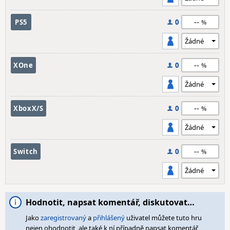
--
PS5
0
--
XOne
0
--
XboxX/S
0
--
Switch
0
Hodnotit, napsat komentář, diskutovat…
Jako
zaregistrovaný
a
přihlášený
uživatel můžete tuto hru
nejen ohodnotit, ale také k ní případně napsat komentář,