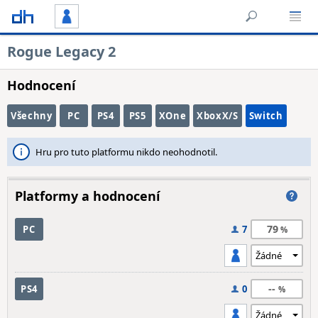
Rogue Legacy 2
Hodnocení
Všechny
PC
PS4
PS5
XOne
XboxX/S
Switch
Hru pro tuto platformu nikdo neohodnotil.
Platformy a hodnocení
79
PC
7
--
PS4
0