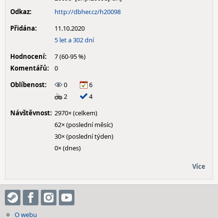
Odkaz:
http://dbher.cz/h20098
Přidána:
11.10.2020
5 let a 302 dní
Hodnocení:
7 (60-95 %)
Komentářů:
0
Oblíbenost:
0
6
2
4
Návštěvnost:
2970× (celkem)
62× (poslední měsíc)
30× (poslední týden)
0× (dnes)
Více
O webu