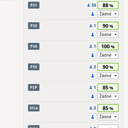
88
33
PS1
90
1
PS3
100
1
PS4
90
2
PS5
85
1
PSP
85
2
Vita