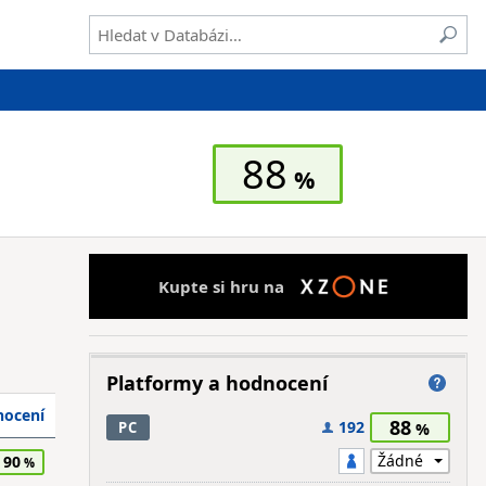
88
Kupte si hru na
Platformy a hodnocení
ocení
88
192
PC
90