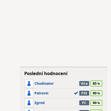
Poslední hodnocení
Chudinator
85
Vita
Patrovic
90
PS5
Zgrnd
90
PC