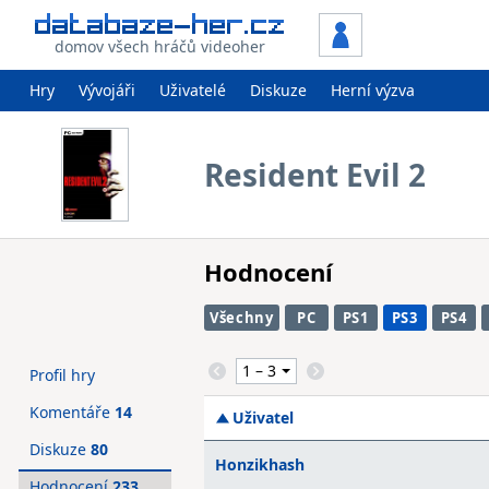
domov všech hráčů videoher
Hry
Vývojáři
Uživatelé
Diskuze
Herní výzva
Resident Evil 2
Hodnocení
Všechny
PC
PS1
PS3
PS4
Profil hry
Komentáře
14
Uživatel
Diskuze
80
Honzikhash
Hodnocení
233