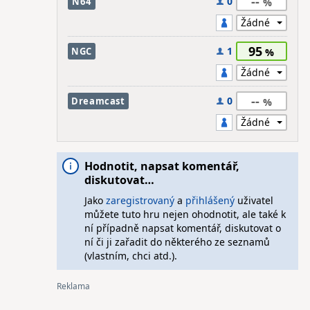
--
0
N64
95
1
NGC
--
0
Dreamcast
Hodnotit, napsat komentář,
diskutovat…
Jako
zaregistrovaný
a
přihlášený
uživatel
můžete tuto hru nejen ohodnotit, ale také k
ní případně napsat komentář, diskutovat o
ní či ji zařadit do některého ze seznamů
(vlastním, chci atd.).