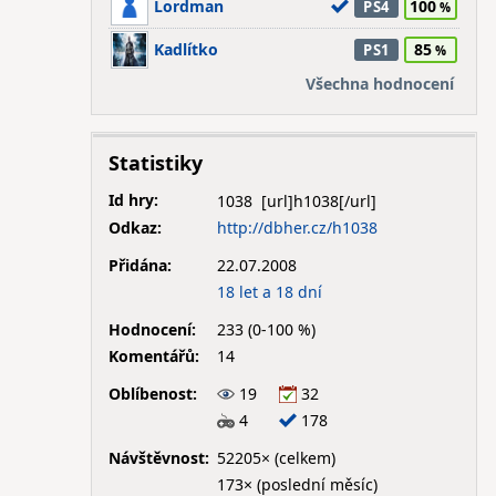
Lordman
100
PS4
Kadlítko
85
PS1
Všechna hodnocení
Statistiky
Id hry:
1038
Odkaz:
http://dbher.cz/h1038
Přidána:
22.07.2008
18 let a 18 dní
Hodnocení:
233 (0-100 %)
Komentářů:
14
Oblíbenost:
19
32
4
178
Návštěvnost:
52205× (celkem)
173× (poslední měsíc)