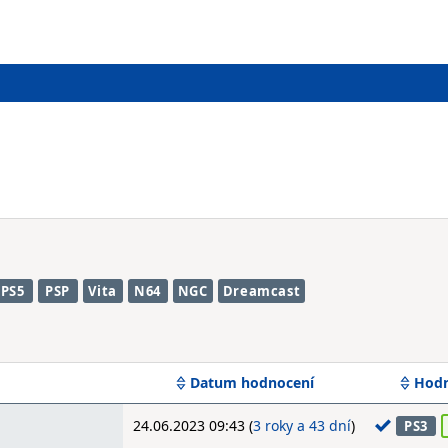
PS5
PSP
Vita
N64
NGC
Dreamcast
Datum hodnocení
Hodn
24.06.2023 09:43 (
3 roky a 43 dní
)
PS3