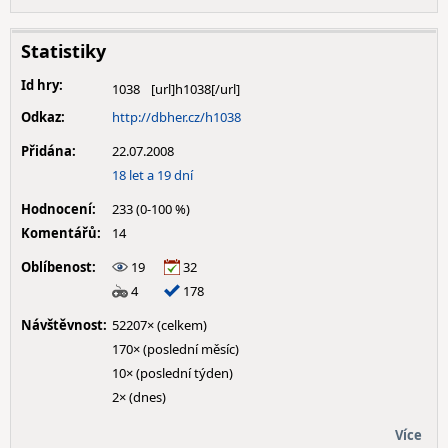
Statistiky
Id hry:
1038
Odkaz:
http://dbher.cz/h1038
Přidána:
22.07.2008
18 let a 19 dní
Hodnocení:
233 (0-100 %)
Komentářů:
14
Oblíbenost:
19
32
4
178
Návštěvnost:
52207× (celkem)
170× (poslední měsíc)
10× (poslední týden)
2× (dnes)
Více