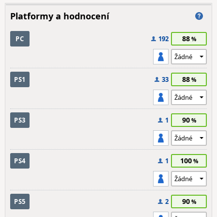
Platformy a hodnocení
88
PC
192
88
PS1
33
90
PS3
1
100
PS4
1
90
PS5
2