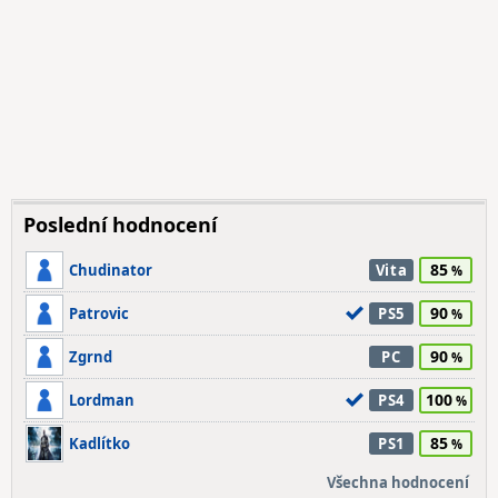
Poslední hodnocení
85
Chudinator
Vita
90
Patrovic
PS5
90
Zgrnd
PC
100
Lordman
PS4
85
Kadlítko
PS1
Všechna hodnocení