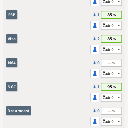
85
PSP
1
85
Vita
2
--
N64
0
95
NGC
1
--
Dreamcast
0