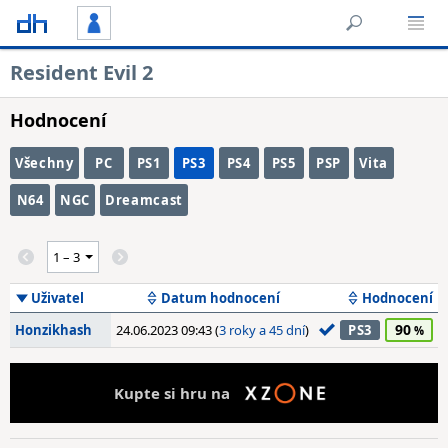
Resident Evil 2
Hodnocení
Všechny
PC
PS1
PS3
PS4
PS5
PSP
Vita
N64
NGC
Dreamcast
Uživatel
Datum hodnocení
Hodnocení
90
Honzikhash
24.06.2023 09:43 (
3 roky a 45 dní
)
PS3
Kupte si hru na