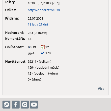
Id hry:
1038
Odkaz:
http://dbher.cz/h1038
Přidána:
22.07.2008
18 let a 21 dní
Hodnocení:
233 (0-100 %)
Komentářů:
14
Oblíbenost:
19
32
4
178
Návštěvnost:
52211× (celkem)
159× (poslední měsíc)
12× (poslední týden)
0× (dnes)
Více