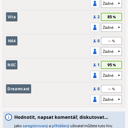
85
Vita
2
--
N64
0
95
NGC
1
--
Dreamcast
0
Hodnotit, napsat komentář, diskutovat…
Jako
zaregistrovaný
a
přihlášený
uživatel můžete tuto hru