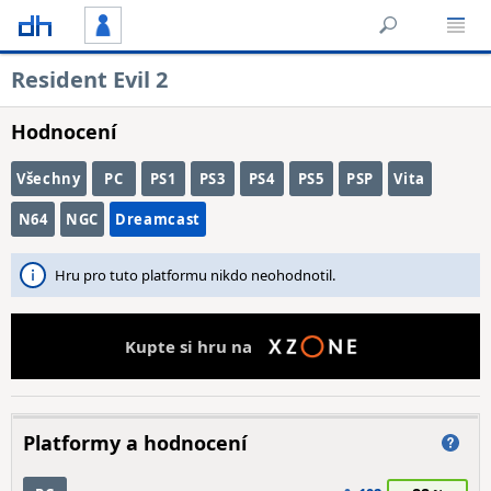
Resident Evil 2
Hodnocení
Všechny
PC
PS1
PS3
PS4
PS5
PSP
Vita
N64
NGC
Dreamcast
Hru pro tuto platformu nikdo neohodnotil.
Kupte si hru na
Platformy a hodnocení