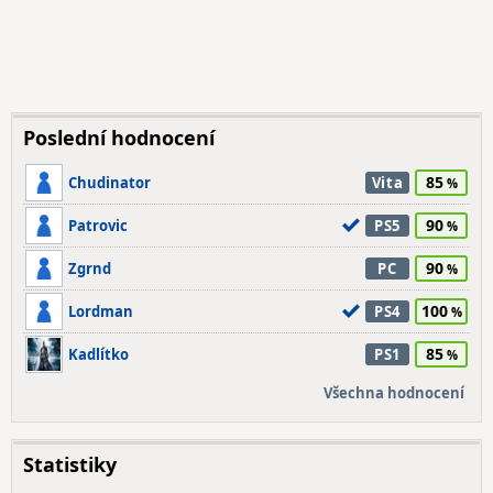
Poslední hodnocení
85
Chudinator
Vita
90
Patrovic
PS5
90
Zgrnd
PC
100
Lordman
PS4
85
Kadlítko
PS1
Všechna hodnocení
Statistiky