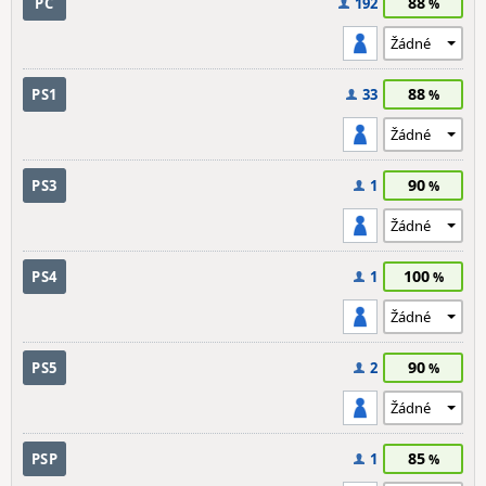
88
PC
192
88
PS1
33
90
PS3
1
100
PS4
1
90
PS5
2
85
PSP
1