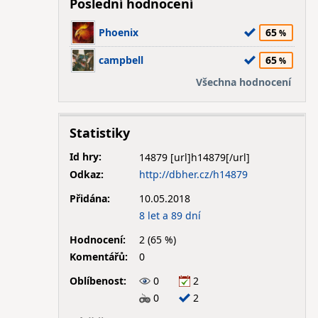
Poslední hodnocení
Phoenix
65
campbell
65
Všechna hodnocení
Statistiky
Id hry:
14879
Odkaz:
http://dbher.cz/h14879
Přidána:
10.05.2018
8 let a 89 dní
Hodnocení:
2 (65 %)
Komentářů:
0
Oblíbenost:
0
2
0
2