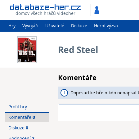
domov všech hráčů videoher
Hry
Vývojáři
Uživatelé
Diskuze
Herní výzva
Red Steel
Komentáře
Doposud ke hře nikdo nenapsal 
Profil hry
Komentáře
0
Diskuze
0
Hodnocení
2