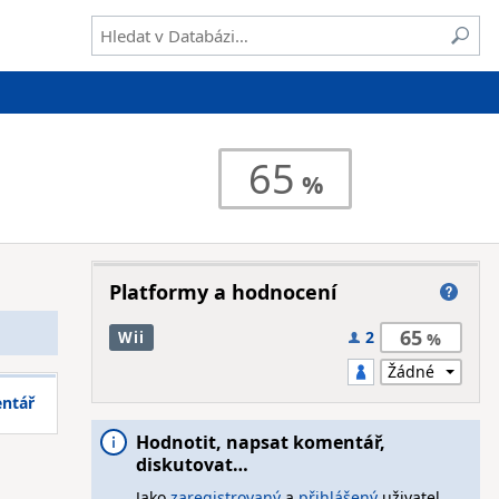
65
Platformy a hodnocení
65
2
Wii
entář
Hodnotit, napsat komentář,
diskutovat…
Jako
zaregistrovaný
a
přihlášený
uživatel