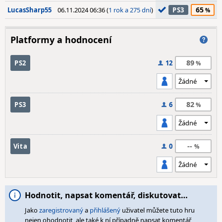
65
LucasSharp55
06.11.2024 06:36 (
1 rok a 275 dní
)
PS3
Platformy a hodnocení
89
PS2
12
82
PS3
6
--
Vita
0
Hodnotit, napsat komentář, diskutovat…
Jako
zaregistrovaný
a
přihlášený
uživatel můžete tuto hru
nejen ohodnotit, ale také k ní případně napsat komentář,