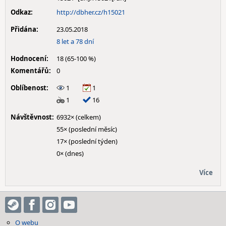
Odkaz:
http://dbher.cz/h15021
Přidána:
23.05.2018
8 let a 78 dní
Hodnocení:
18 (65-100 %)
Komentářů:
0
Oblíbenost:
1
1
1
16
Návštěvnost:
6932× (celkem)
55× (poslední měsíc)
17× (poslední týden)
0× (dnes)
Více
O webu