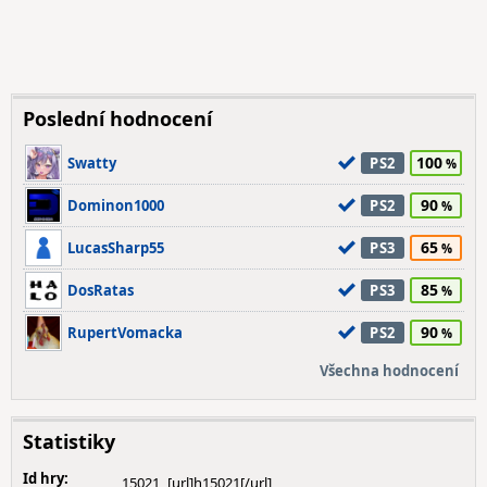
Poslední hodnocení
100
Swatty
PS2
90
Dominon1000
PS2
65
LucasSharp55
PS3
85
DosRatas
PS3
90
RupertVomacka
PS2
Všechna hodnocení
Statistiky
Id hry:
15021