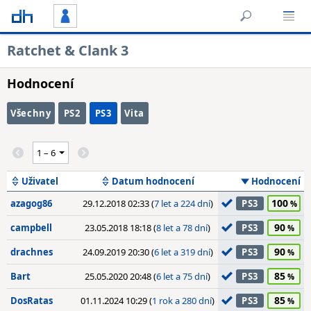
Ratchet & Clank 3
Hodnocení
Všechny
PS2
PS3
Vita
Uživatel
Datum hodnocení
Hodnocení
100
azagog86
29.12.2018 02:33 (
7 let a 224 dní
)
PS3
90
campbell
23.05.2018 18:18 (
8 let a 78 dní
)
PS3
90
drachnes
24.09.2019 20:30 (
6 let a 319 dní
)
PS3
85
Bart
25.05.2020 20:48 (
6 let a 75 dní
)
PS3
85
DosRatas
01.11.2024 10:29 (
1 rok a 280 dní
)
PS3