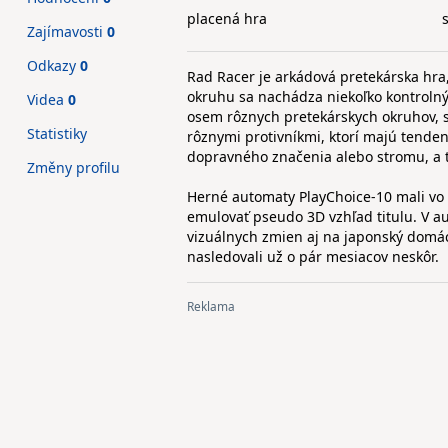
placená hra
Zajímavosti
0
Odkazy
0
Rad Racer je arkádová pretekárska hra
okruhu sa nachádza niekoľko kontrolnýc
Videa
0
osem rôznych pretekárskych okruhov, 
Statistiky
rôznymi protivníkmi, ktorí majú tendenc
dopravného značenia alebo stromu, a to
Změny profilu
Herné automaty PlayChoice-10 mali vo s
emulovať pseudo 3D vzhľad titulu. V a
vizuálnych zmien aj na japonský domác
nasledovali už o pár mesiacov neskôr.