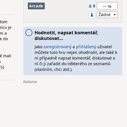
--
0
Arcade
ždom
cii je
Hodnotit, napsat komentář,
mi a
diskutovat…
te do
Jako
zaregistrovaný
a
přihlášený
uživatel
můžete tuto hru nejen ohodnotit, ale také k
é mali
ní případně napsat komentář, diskutovat o
h
ní či ji zařadit do některého ze seznamů
S)
(vlastním, chci atd.).