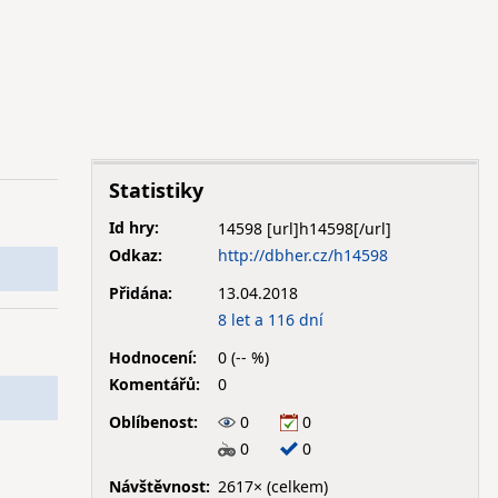
Statistiky
Id hry:
14598
Odkaz:
http://dbher.cz/h14598
Přidána:
13.04.2018
8 let a 116 dní
Hodnocení:
0 (-- %)
Komentářů:
0
Oblíbenost:
0
0
0
0
Návštěvnost:
2617× (celkem)