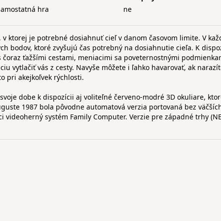
samostatná hra
ne
, v ktorej je potrebné dosiahnuť cieľ v danom časovom limite. V ka
h bodov, ktoré zvyšujú čas potrebný na dosiahnutie cieľa. K dispozí
s čoraz ťažšími cestami, meniacimi sa poveternostnými podmienka
iu vytlačiť vás z cesty. Navyše môžete i ľahko havarovať, ak narazí
 pri akejkoľvek rýchlosti.
voje dobe k dispozícii aj voliteľné červeno-modré 3D okuliare, ktor
uguste 1987 bola pôvodne automatová verzia portovaná bez väčšíc
i videoherný systém Family Computer. Verzie pre západné trhy (NE