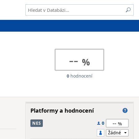
--
0
hodnocení
Platformy a hodnocení
--
0
NES