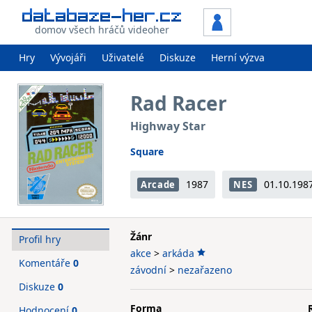
domov všech hráčů videoher
Hry
Vývojáři
Uživatelé
Diskuze
Herní výzva
Rad Racer
Highway Star
Square
1987
01.10.198
Arcade
NES
Žánr
Profil hry
akce
>
arkáda
Komentáře
0
závodní
>
nezařazeno
Diskuze
0
Forma
Hodnocení
0