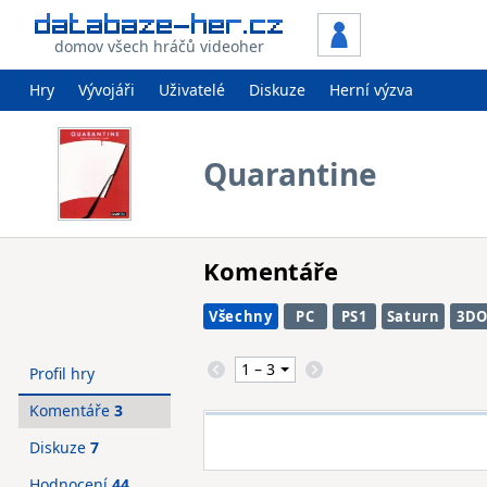
domov všech hráčů videoher
Hry
Vývojáři
Uživatelé
Diskuze
Herní výzva
Quarantine
Komentáře
Všechny
PC
PS1
Saturn
3D
Profil hry
Komentáře
3
Diskuze
7
Hodnocení
44