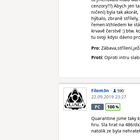
cenzory??) Abych jen tak
ničení) byla tak akorát
hýbalo, zbraně střílely,
řemen.Vzhledem ke stář
krvavě čerstvé :) btw. k
tu svoji kdysi dávno pro
Pro:
Zábava,střílení,ježd
Proti:
Oproti intru slab
Filom3n
590
22.09.2019 23:27
100
PC
Quarantine jsme taky k
hru. Sla hrat na 486/dx
natolik ze byla nehrate