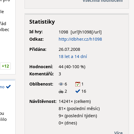
Všechna hodnocení
a
le
Statistiky
ořád
blbec
Id hry:
1098
Odkaz:
http://dbher.cz/h1098
Přidána:
26.07.2008
18 let a 14 dní
+12
Hodnocení:
44 (40-100 %)
Komentářů:
3
Oblíbenost:
6
1
no
2
16
Návštěvnost:
14241× (celkem)
81× (poslední měsíc)
nou
9× (poslední týden)
lilo
0× (dnes)
Více