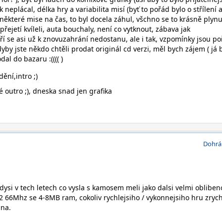
 neplácal, délka hry a variabilita misí (byť to pořád bylo o střílení 
, některé mise na čas, to byl docela záhul, všchno se to krásně plynu
 přejetí kvíleli, auta bouchaly, není co vytknout, zábava jak
í se asi už k znovuzahrání nedostanu, ale i tak, vzpomínky jsou p
dyby jste někdo chtěli prodat originál cd verzi, měl bych zájem ( já 
dal do bazaru :(((( )
ění,intro ;)
é outro ;), dneska snad jen grafika
Dohrá
dysi v tech letech co vysla s kamosem meli jako dalsi velmi oblibe
2 66Mhz se 4-8MB ram, cokoliv rychlejsiho / vykonnejsiho hru zrych
lna.