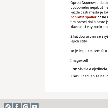
Oproti Doomovi a dalsi
podobného nějak už nehr
každé části města je lo
hesla k
tim prosel dal a casto
klavesnici v ty konkretn
S každou úrovni se zvyš
jejich stity...
To je let, 1994 sem fak
Imagexcel!
Pro:
Skvela a ojedinela
Proti:
Snad jen ze neud