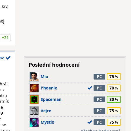
 krv,
nej
+21
no
Poslední hodnocení
Mio
75
PC
hrál,
Phoenix
70
PC
a z
ntru
Spaceman
80
PC
atník
že
Vejce
75
PC
99
y
Mystix
75
PC
e se
ší pro