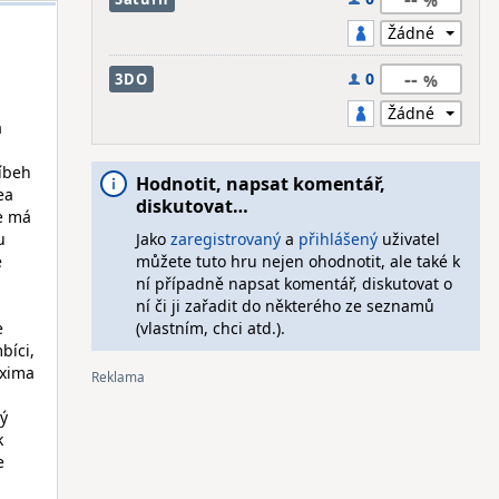
--
0
3DO
a
íbeh
Hodnotit, napsat komentář,
ea
diskutovat…
e má
u
Jako
zaregistrovaný
a
přihlášený
uživatel
e
můžete tuto hru nejen ohodnotit, ale také k
ní případně napsat komentář, diskutovat o
ní či ji zařadit do některého ze seznamů
e
(vlastním, chci atd.).
bíci,
axima
rý
k
e