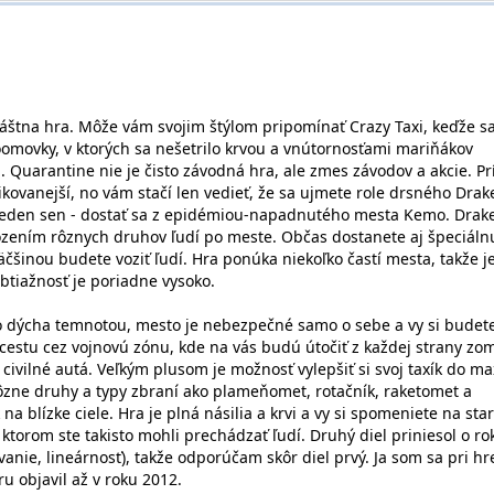
láštna hra. Môže vám svojim štýlom pripomínať Crazy Taxi, keďže s
Doomovky, v ktorých sa nešetrilo krvou a vnútornosťami mariňákov
uarantine nie je čisto závodná hra, ale zmes závodov a akcie. Pr
ikovanejší, no vám stačí len vedieť, že sa ujmete role drsného Drak
jeden sen - dostať sa z epidémiou-napadnutého mesta Kemo. Drak
 vozením rôznych druhov ľudí po meste. Občas dostanete aj špeciáln
väčšinou budete voziť ľudí. Hra ponúka niekoľko častí mesta, takže j
btiažnosť je poriadne vysoko.
o dýcha temnotou, mesto je nebezpečné samo o sebe a vy si budet
cestu cez vojnovú zónu, kde na vás budú útočiť z každej strany zom
civilné autá. Veľkým plusom je možnosť vylepšiť si svoj taxík do m
rôzne druhy a typy zbraní ako plameňomet, rotačník, raketomet a
na blízke ciele. Hra je plná násilia a krvi a vy si spomeniete na sta
torom ste takisto mohli prechádzať ľudí. Druhý diel priniesol o ro
nie, lineárnosť), takže odporúčam skôr diel prvý. Ja som sa pri hr
ru objavil až v roku 2012.