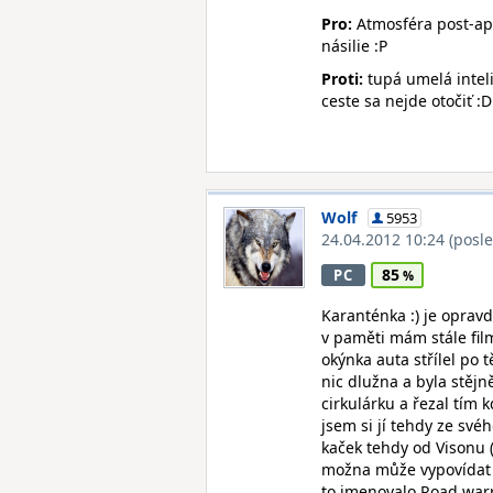
Pro:
Atmosféra post-apo 
násilie :P
Proti:
tupá umelá inteli
ceste sa nejde otočiť :D
Wolf
5953
24.04.2012 10:24
(posl
85
PC
Karanténka :) je oprav
v paměti mám stále film
okýnka auta střílel po
nic dlužna a byla stěj
cirkulárku a řezal tím 
jsem si jí tehdy ze své
kaček tehdy od Visonu (
možna může vypovídat i 
to jmenovalo Road warrio