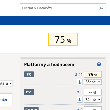
75
Platformy a hodnocení
75
44
PC
--
0
PS1
entář
--
0
Saturn