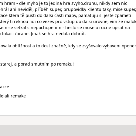
m hram - dle myho je to jedina hra svyho.druhu, nikdy sem nic
ál ani neviděl, příběh super, prupovidky klientu.taky, mise super,
kace ktera tě pusti do dalsi části mapy, pamatuju si jeste zpameti
terý ti reknou lidi co vezes pro vstup do dalsi urovne, vím že malo
 jsem se setkal s nepochopenim - heslo se muselo rucne opsat na
i lokaci /brane. Jinak se hra nedala dohrát.
ovala obtížnost a to dost značně, kdy se zvyšovalo vybaveni oponen
t starej, a porad smutním po remaku!
 akce
elali remake