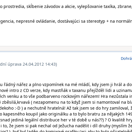
prostredia, skĺbenie závodov a akcie, vylepšovanie taxíka, zbrane,
gencia, nepresné ovládanie, dostávajúci sa stereotyp + na normál
Dohrá
ední úprava 24.04.2012 14:43)
du řádný nářez a plno vzpomínek na mé mládí, kdy jsem ji hrál a do
ové intro z CD verze, kdy mastňák v taxanu přejížděl lidi a uzinam
 těch venku a to vše podbarveno rockovým nářezem! Hra nezůstala i
ně zběsilá,krvavá ( nezapomenu na to když jsem si namontoval na bl
kdekoho :-D ) a nechutně hratelná! Až tak jsem se do hry zamiloval, 
ho kapesného koupil jako originálku a to bylo bratru za nějakých 14
snad jediná legální distribuce her v té době u nás??) ? O kvalitě hr
to, že jsem si pak nechal od Ježucha nadělit i díl druhy (myslím ž
r? ), byť byl laděn do komixové grafiky (asi aby to bylo přijatelněj