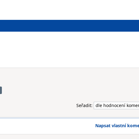
O
Seřadit:
Napsat vlastní kom