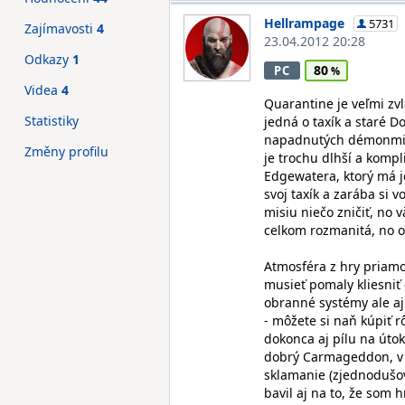
Hellrampage
5731
Zajímavosti
4
23.04.2012 20:28
Odkazy
1
80
PC
Videa
4
Quarantine je veľmi zv
Statistiky
jedná o taxík a staré 
napadnutých démonmi. Q
Změny profilu
je trochu dlhší a kompl
Edgewatera, ktorý má 
svoj taxík a zarába si
misiu niečo zničiť, no 
celkom rozmanitá, no o
Atmosféra z hry priam
musieť pomaly kliesniť 
obranné systémy ale aj 
- môžete si naň kúpiť 
dokonca aj pílu na útok 
dobrý Carmageddon, v k
sklamanie (zjednodušova
bavil aj na to, že som h