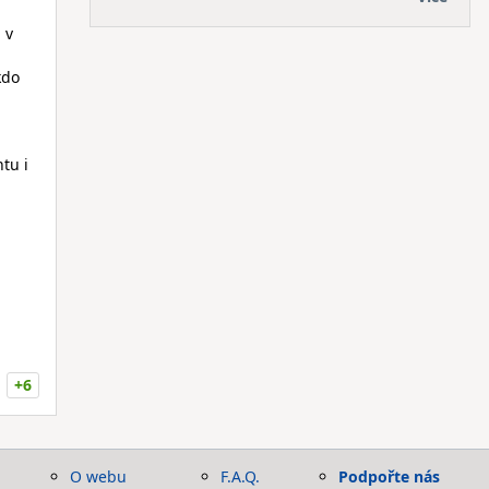
 v
kdo
tu i
+6
O webu
F.A.Q.
Podpořte nás