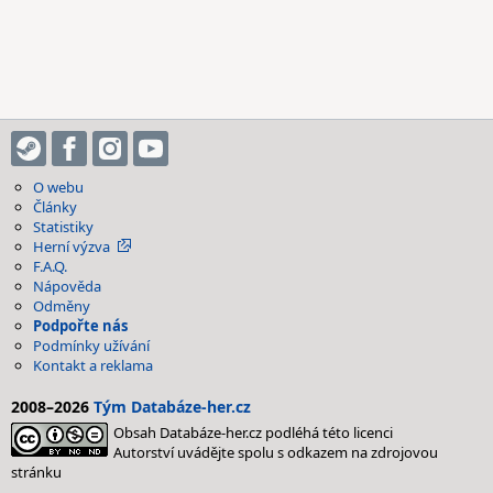
O webu
Články
Statistiky
Herní výzva
F.A.Q.
Nápověda
Odměny
Podpořte nás
Podmínky užívání
Kontakt a reklama
2008–2026
Tým Databáze-her.cz
Obsah Databáze-her.cz podléhá této licenci
Autorství uvádějte spolu s odkazem na zdrojovou
stránku