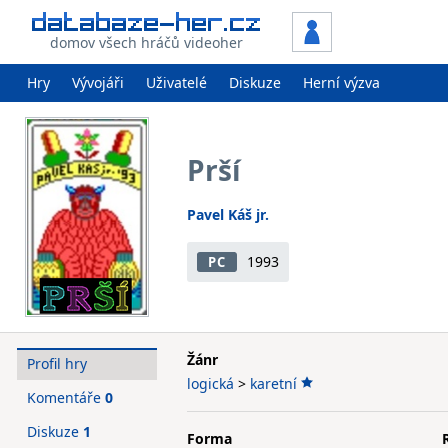
domov všech hráčů videoher
Hry
Vývojáři
Uživatelé
Diskuze
Herní výzva
Prší
Pavel Káš jr.
1993
PC
Žánr
Profil hry
logická
>
karetní
Komentáře
0
Diskuze
1
Forma