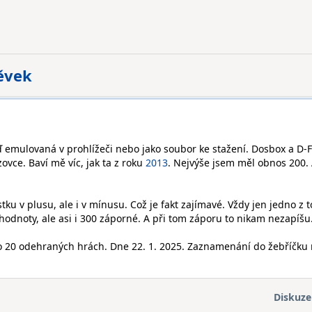
pěvek
ď emulovaná v prohlížeči nebo jako soubor ke stažení. Dosbox a D-
zovce. Baví mě víc, jak ta z roku
2013
. Nejvýše jsem měl obnos 200.
ku v plusu, ale i v mínusu. Což je fakt zajímavé. Vždy jen jedno z t
odnoty, ale asi i 300 záporné. A při tom záporu to nikam nezapíšu
po 20 odehraných hrách. Dne 22. 1. 2025. Zaznamenání do žebříčku 
Diskuze