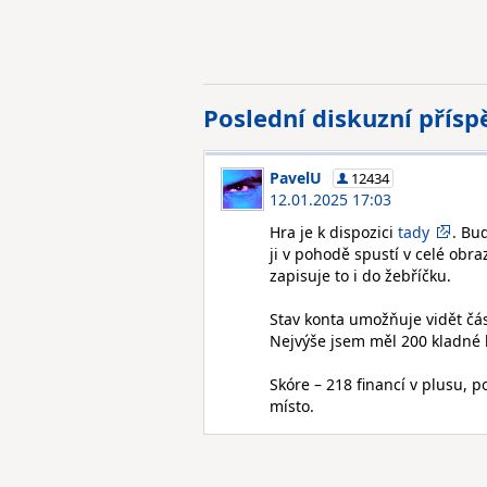
Poslední diskuzní přís
PavelU
12434
12.01.2025 17:03
Hra je k dispozici
tady
. Bu
ji v pohodě spustí v celé obra
zapisuje to i do žebříčku.
Stav konta umožňuje vidět část
Nejvýše jsem měl 200 kladné h
Skóre – 218 financí v plusu, 
místo.