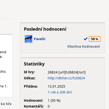
Poslední hodnocení
PavelU
50
Všechna hodnocení
Fend
 A
Statistiky
oho.
Id hry:
26824
.
Odkaz:
http://dbher.cz/h26824
na 1.
Přidána:
12.01.2025
1 rok a 206 dní
Hodnocení:
1 (50 %)
 ke hře
Komentářů:
0