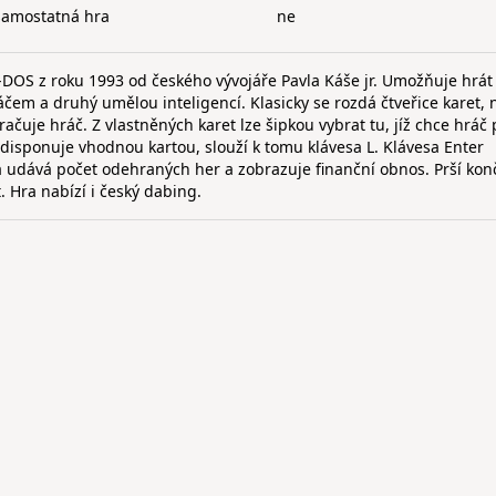
samostatná hra
ne
-DOS z roku 1993 od českého vývojáře Pavla Káše jr. Umožňuje hrát
áčem a druhý umělou inteligencí. Klasicky se rozdá čtveřice karet, 
račuje hráč. Z vlastněných karet lze šipkou vybrat tu, jíž chce hráč 
nedisponuje vhodnou kartou, slouží k tomu klávesa L. Klávesa Enter
 udává počet odehraných her a zobrazuje finanční obnos. Prší kon
. Hra nabízí i český dabing.