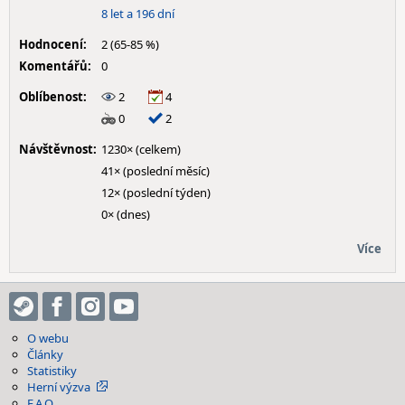
8 let a 196 dní
Hodnocení:
2 (65-85 %)
Komentářů:
0
Oblíbenost:
2
4
0
2
Návštěvnost:
1230× (celkem)
41× (poslední měsíc)
12× (poslední týden)
0× (dnes)
Více
O webu
Články
Statistiky
Herní výzva
F.A.Q.