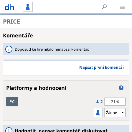
PRICE
Komentáře
Doposud ke hře nikdo nenapsal komentář.
Napsat první komentář
Platformy a hodnocení
71
PC
2
Hodnotit, napsat komentář, diskutovat…