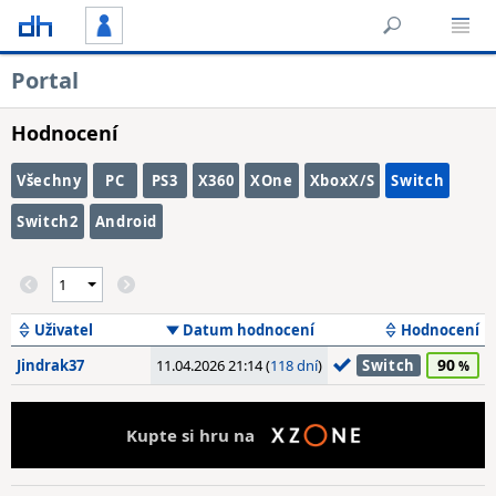
Portal
Hodnocení
Všechny
PC
PS3
X360
XOne
XboxX/S
Switch
Switch2
Android
Uživatel
Datum hodnocení
Hodnocení
90
Jindrak37
11.04.2026 21:14 (
118 dní
)
Switch
Kupte si hru na