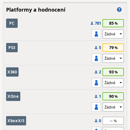
Platformy a hodnocení
85
PC
781
79
PS3
5
93
X360
2
90
XOne
1
--
XboxX/S
0