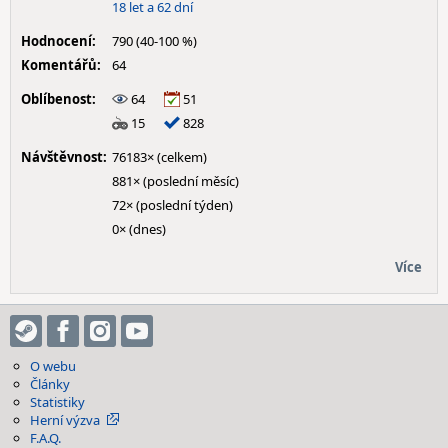
18 let a 62 dní
Hodnocení:
790 (40-100 %)
Komentářů:
64
Oblíbenost:
64
51
15
828
Návštěvnost:
76183× (celkem)
881× (poslední měsíc)
72× (poslední týden)
0× (dnes)
Více
O webu
Články
Statistiky
Herní výzva
F.A.Q.