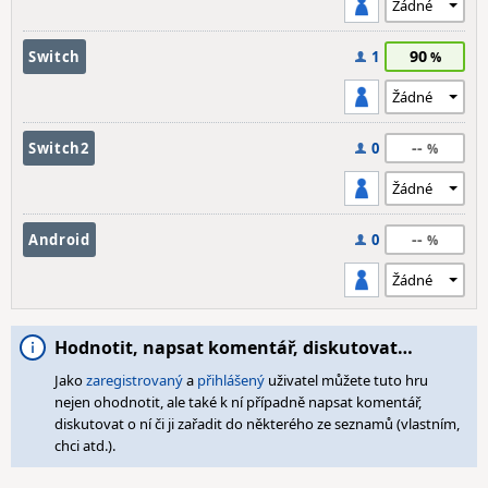
90
Switch
1
--
Switch2
0
--
Android
0
Hodnotit, napsat komentář, diskutovat…
Jako
zaregistrovaný
a
přihlášený
uživatel můžete tuto hru
nejen ohodnotit, ale také k ní případně napsat komentář,
diskutovat o ní či ji zařadit do některého ze seznamů (vlastním,
chci atd.).