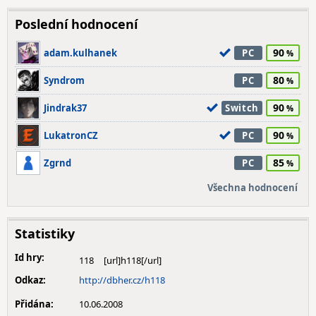
Poslední hodnocení
90
adam.kulhanek
PC
80
Syndrom
PC
90
Jindrak37
Switch
90
LukatronCZ
PC
85
Zgrnd
PC
Všechna hodnocení
Statistiky
Id hry:
118
Odkaz:
http://dbher.cz/h118
Přidána:
10.06.2008