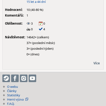
15 let a 44 dní
Hodnocení:
10 (40-80 %)
Komentářů:
1
Oblíbenost:
3
0
0
4
Návštěvnost:
14642× (celkem)
37× (poslední měsíc)
3× (poslední týden)
0× (dnes)
Více
O webu
Články
Statistiky
Herní výzva
F.A.Q.