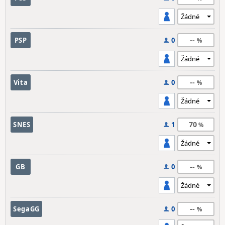
--
PSP
0
--
Vita
0
70
SNES
1
--
GB
0
--
SegaGG
0