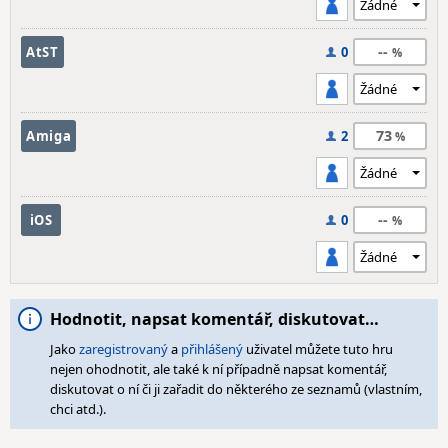
--
AtST
0
73
Amiga
2
--
iOS
0
Hodnotit, napsat komentář, diskutovat…
Jako
zaregistrovaný
a
přihlášený
uživatel můžete tuto hru
nejen ohodnotit, ale také k ní případně napsat komentář,
diskutovat o ní či ji zařadit do některého ze seznamů (vlastním,
chci atd.).