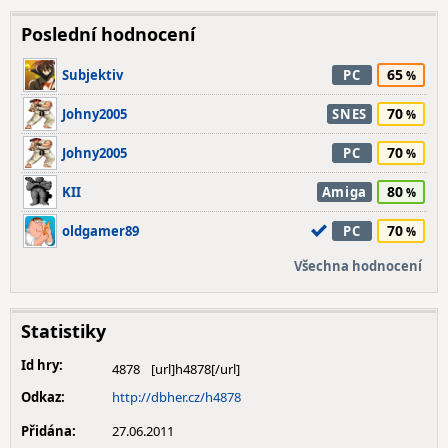
Poslední hodnocení
65
Subjektiv
PC
70
Johny2005
SNES
70
Johny2005
PC
80
KII
Amiga
70
oldgamer89
PC
Všechna hodnocení
Statistiky
Id hry:
4878
Odkaz:
http://dbher.cz/h4878
Přidána:
27.06.2011