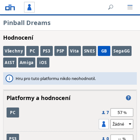
Pinball Dreams
Hodnocení
Všechny
PC
PS3
PSP
Vita
SNES
GB
SegaGG
AtST
Amiga
iOS
Hru pro tuto platformu nikdo neohodnotil.
Platformy a hodnocení
57
PC
7
--
PS3
0