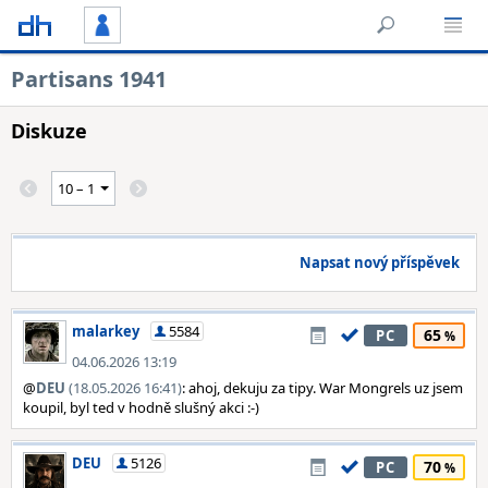
Partisans 1941
Diskuze
Napsat nový příspěvek
malarkey
5584
65
PC
04.06.2026 13:19
@
DEU
(18.05.2026 16:41)
: ahoj, dekuju za tipy. War Mongrels uz jsem
koupil, byl ted v hodně slušný akci :-)
DEU
5126
70
PC