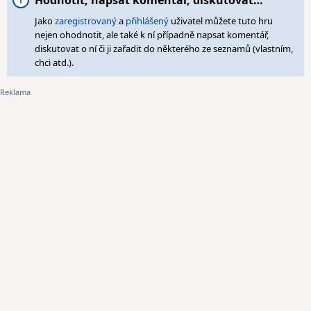
Hodnotit, napsat komentář, diskutovat…
Jako
zaregistrovaný
a
přihlášený
uživatel můžete tuto hru
nejen ohodnotit, ale také k ní případně napsat komentář,
diskutovat o ní či ji zařadit do některého ze seznamů (vlastním,
chci atd.).