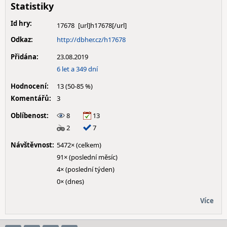
Statistiky
Id hry:
17678
Odkaz:
http://dbher.cz/h17678
Přidána:
23.08.2019
6 let a 349 dní
Hodnocení:
13 (50-85 %)
Komentářů:
3
Oblíbenost:
8
13
2
7
Návštěvnost:
5472× (celkem)
91× (poslední měsíc)
4× (poslední týden)
0× (dnes)
Více