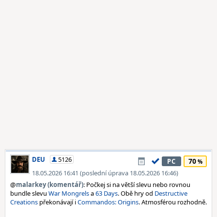
DEU
5126
70
PC
18.05.2026 16:41 (poslední úprava 18.05.2026 16:46)
@
malarkey (komentář)
: Počkej si na větší slevu nebo rovnou
bundle slevu
War Mongrels
a
63 Days
. Obě hry od
Destructive
Creations
překonávají i
Commandos: Origins
. Atmosférou rozhodně.