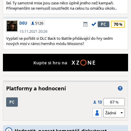
šel. Ty samotné mise jsou zase něco úplně jiného než kampaň.
Přinejmenším se nemusíš soustředit na celou tu omáčku okolo..
DEU
5126
70
PC
13.11.2021 20:26
Vyplatí se pořídit si DLC Back to Battle přidávající do hry sedm
nových misí v rámci herního módu Missions?
Kupte si hru na
Platformy a hodnocení
67
PC
13