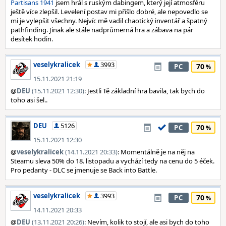
Partisans 1941
jsem hrál s ruským dabingem, který její atmosféru
ještě více zlepšil. Levelení postav mi přišlo dobré, ale nepovedlo se
mi je vylepšit všechny. Nejvíc mě vadil chaotický inventář a špatný
pathfinding. Jinak ale stále nadprůmerná hra a zábava na pár
desítek hodin.
veselykralicek
3993
70
PC
15.11.2021 21:19
@
DEU
(15.11.2021 12:30)
: Jestli Tě základní hra bavila, tak bych do
toho asi šel..
DEU
5126
70
PC
15.11.2021 12:30
@
veselykralicek
(14.11.2021 20:33)
: Momentálně je na něj na
Steamu sleva 50% do 18. listopadu a vychází tedy na cenu do 5 éček.
Pro pedanty - DLC se jmenuje se Back into Battle.
veselykralicek
3993
70
PC
14.11.2021 20:33
@
DEU
(13.11.2021 20:26)
: Nevím, kolik to stojí, ale asi bych do toho