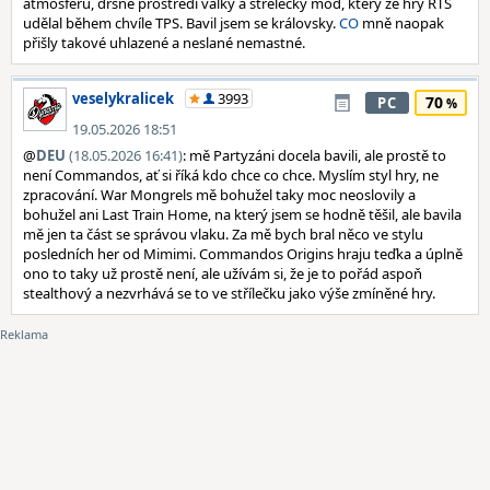
atmosféru, drsné prostředí války a střelecký mód, který ze hry RTS
udělal během chvíle TPS. Bavil jsem se královsky.
CO
mně naopak
přišly takové uhlazené a neslané nemastné.
veselykralicek
3993
70
PC
19.05.2026 18:51
@
DEU
(18.05.2026 16:41)
: mě Partyzáni docela bavili, ale prostě to
není Commandos, ať si říká kdo chce co chce. Myslím styl hry, ne
zpracování. War Mongrels mě bohužel taky moc neoslovily a
bohužel ani Last Train Home, na který jsem se hodně těšil, ale bavila
mě jen ta část se správou vlaku. Za mě bych bral něco ve stylu
posledních her od Mimimi. Commandos Origins hraju teďka a úplně
ono to taky už prostě není, ale užívám si, že je to pořád aspoň
stealthový a nezvrhává se to ve střílečku jako výše zmíněné hry.