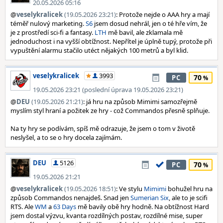
20.05.2026 05:16
@
veselykralicek
(19.05.2026 23:21)
: Protože nejde o AAA hry a mají
téměř nulový marketing.
S6
jsem dosud nehrál, jen o té hře vím, že
je z prostředí sci-fi a fantasy.
LTH
mě bavil, ale zklamala mě
jednoduchost i na vyšší obtížnost. Nepřítel je úplně tupý, protože při
vypuštění alarmu stačilo utéct nějakých 100 metrů a byl klid.
veselykralicek
3993
70
PC
19.05.2026 23:21 (poslední úprava 19.05.2026 23:21)
@
DEU
(19.05.2026 21:21)
: já hru na způsob Mimimi samozřejmě
myslím styl hraní a požitek ze hry - což Commandos přesně splňuje.
Na ty hry se podívám, spíš mě odrazuje, že jsem o tom v životě
neslyšel, a to se o hry docela zajímám.
DEU
5126
70
PC
19.05.2026 21:21
@
veselykralicek
(19.05.2026 18:51)
: Ve stylu
Mimimi
bohužel hru na
způsob Commandos nenajdeš. Snad jen
Sumerian Six
, ale to je scifi
RTS. Ale
WM
a
63 Days
mě bavily obě hry hodně. Na obtížnost Hard
jsem dostal výzvu, kvanta rozdílných postav, rozdílné mise, super