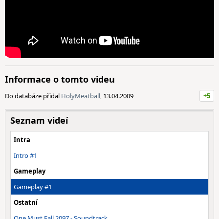
Informace o tomto videu
Do databáze přidal
HolyMeatball
, 13.04.2009
+5
Seznam videí
Intra
Intro #1
Gameplay
Gameplay #1
Ostatní
One Must Fall 2097 - Soundtrack