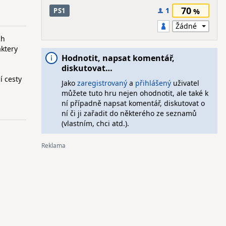
70
1
PS1
ch
aktery
Hodnotit, napsat komentář,
diskutovat…
í cesty
Jako
zaregistrovaný
a
přihlášený
uživatel
můžete tuto hru nejen ohodnotit, ale také k
ní případně napsat komentář, diskutovat o
ní či ji zařadit do některého ze seznamů
(vlastním, chci atd.).