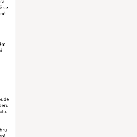
hra
ě se
tné
ném
ní
,bude
ideru
olo.
 hru
eré