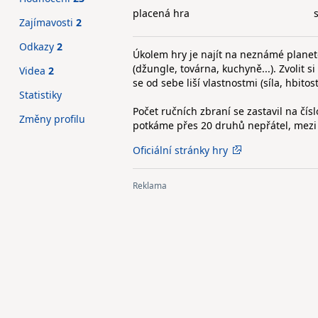
placená hra
Zajímavosti
2
Odkazy
2
Úkolem hry je najít na neznámé planet
(džungle, továrna, kuchyně...). Zvolit 
Videa
2
se od sebe liší vlastnostmi (síla, hbitos
Statistiky
Počet ručních zbraní se zastavil na čí
Změny profilu
potkáme přes 20 druhů nepřátel, mezi k
Oficiální stránky hry