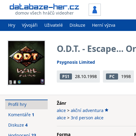
domov všech hráčů videoher
Hry
Vývojáři
Uživatelé
Diskuze
Herní výzva
O.D.T. - Escape... O
Psygnosis Limited
28.10.1998
1998
PS1
PC
Žánr
Profil hry
akce
>
akční adventura
Komentáře
1
akce
>
3rd person akce
Diskuze
4
Forma
Hodnocení
23