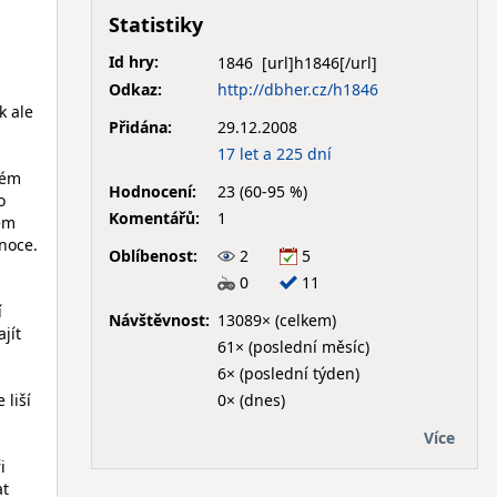
Statistiky
Id hry:
1846
Odkaz:
http://dbher.cz/h1846
k ale
Přidána:
29.12.2008
17 let a 225 dní
rém
Hodnocení:
23 (60-95 %)
o
Komentářů:
1
sem
noce.
Oblíbenost:
2
5
0
11
í
Návštěvnost:
13089× (celkem)
jít
61× (poslední měsíc)
6× (poslední týden)
0× (dnes)
 liší
Více
i
at