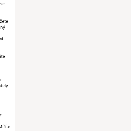
 se
ůžete
iný
ví
íte
k.
dely
am
Míříte