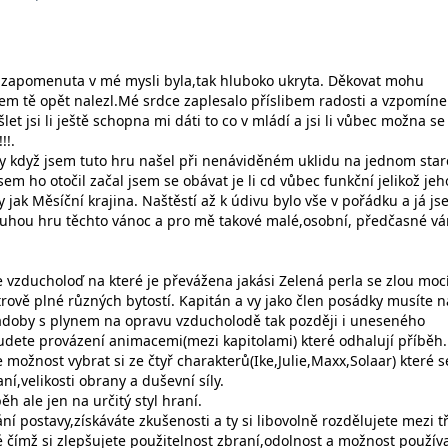
 zapomenuta v mé mysli byla,tak hluboko ukryta. Děkovat mohu
em tě opět nalezl.Mé srdce zaplesalo příslibem radosti a vzpomíne
et jsi li ještě schopna mi dáti to co v mládí a jsi li vůbec možna se
!!.
city když jsem tuto hru našel při nenáviděném uklidu na jednom sta
sem ho otočil začal jsem se obávat je li cd vůbec funkční jelikož jeh
y jak Měsíční krajina. Naštěstí až k údivu bylo vše v pořádku a já j
uhou hru těchto vánoc a pro mě takové malé,osobní, předčasné vá
e vzducholoď na které je převážena jakási Zelená perla se zlou moc
trově plné různých bytostí. Kapitán a vy jako člen posádky musíte na
nádoby s plynem na opravu vzducholodě tak později i uneseného
dete provázení animacemi(mezi kapitolami) které odhalují příběh.
 možnost vybrat si ze čtyř charakterů(Ike,Julie,Maxx,Solaar) které se
í,velikosti obrany a duševní síly.
ěh ale jen na určitý styl hraní.
í postavy,získáváte zkušenosti a ty si libovolně rozdělujete mezi tř
é čímž si zlepšujete použitelnost zbraní,odolnost a možnost použív