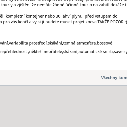
 kouzly a zjištění že nemáte žádné účinné kouzlo na zabití dokáže 
ěli kompletní kontejner nebo 30 láhví plynu, před vstupem do
a pro vás končí a vy si ji budete muset projet znova.TAKŽE POZOR :)
vání,Variabilita prostředí,skákání,temná atmosféra,bossové
nepřehlednost ,někteří nepřátelé,skákaní,automatické smrti,save 
Všechny kom