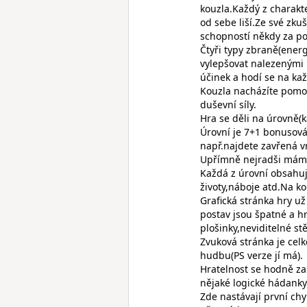
kouzla.Každý z charak
od sebe liší.Ze své zk
schopností někdy za po
Čtyři typy zbraně(ener
vylepšovat nalezenými 
účinek a hodí se na kaž
Kouzla nacházíte pomoc
duševní síly.
Hra se děli na úrovně(
Úrovní je 7+1 bonusová
např.najdete zavřená vr
Upřímně nejradši mám p
Každá z úrovní obsahu
životy,náboje atd.Na ko
Grafická stránka hry u
postav jsou špatné a hr
plošinky,neviditelné stě
Zvuková stránka je ce
hudbu(PS verze jí má).
Hratelnost se hodně za
nějaké logické hádanky 
Zde nastávají první ch