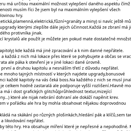
teru má určitou maximální možnost vylepšení daného aspektu čímž
ušenosti musím říci že jsem byl na maximálním vylepšení všech
lovinou hry.
getická,plamenná,elektrická,fůzní+granáty a miny) si navíc ještě m
upgrady kterými zlepšíte dále jejich účinnost.Každá ze zbraní má j
dého protivníka jinak.
í krystalů ale použít je můžete jen pokud mate dostatečné množst
kapitoly) kde každá má jiné zpracování a k nim danné nepřátele.
 a každá z nich má lokace přes které se pohybujete a občas se vrac
ata ale páka k otevření je v jiné lokaci dané úrovně.
rvní a druhou kapitolu a nesnáším třetí z důvodu nepřátel.
je mnoho tajných místností v kterých najdete upgrady,bonusové
nci každé kapitoly na vás čeká boss.Na každého z nich se musí jina
ž je celkem hodně zastaralá ale podporuje vyšší rozlišení.Hlavně mo
a má i dost grafických glitchů(průhlednost textur,mizející
ny...) které ale nijak nebrání dohraní ale dokáží napěnit krev.
lkem v pořádku ale hra by mohla obsahovat nějakou doprovodnou
kládá na skákání po různých plošinkách,hledání pák a klíčů,sem t
a likvidování nepřátel.
yby této hry. Hra obsahuje míření které je nepřesné a nepohodlné. 