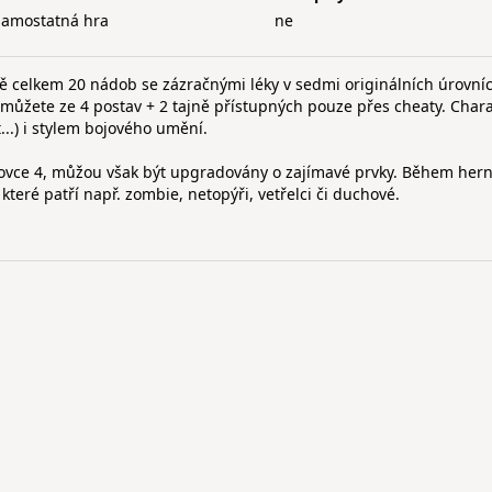
samostatná hra
ne
ě celkem 20 nádob se zázračnými léky v sedmi originálních úrovní
si můžete ze 4 postav + 2 tajně přístupných pouze přes cheaty. Char
t...) i stylem bojového umění.
slovce 4, můžou však být upgradovány o zajímavé prvky. Během hern
teré patří např. zombie, netopýři, vetřelci či duchové.