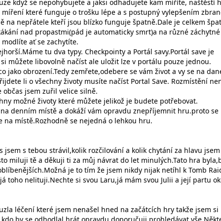
uze když se nepohybujete a jaksi odhadujete kam míříte, naštěstí 
 míření které funguje o trošku lépe a s postupný vylepšením zbran
ě na nepřátele kteří jsou blízko funguje špatně.Dale je celkem špa
ákání nad propastmi(pád je automaticky smrt)a na různé záchytné
 modlíte ať se zachytíte.
ejhorší.Máme tu dva typy. Checkpointy a Portál savy.Portál save je
 si můžete libovolně načíst ale uložit lze v portálu pouze jednou.
o jako obrození.Tedy zemřete,odebere se vám život a vy se na da
řijdete li o všechny životy musíte načíst Portal Save. Rozmístění ne
 občas jsem zuřil velice silně.
hny možné životy které můžete jelikož je budete potřebovat.
u na denním místě a dokáží vám opravdu znepříjemnit hru.proto se
 je na místě.Rozhodně se nejedná o lehkou hru.
s jsem s tebou strávil,kolik rozčilování a kolik chytání za hlavu jsem
to miluji tě a děkuji ti za můj návrat do let minulých.Tato hra byla
oblíbenějších.Možná je to tím že jsem nikdy nijak netíhl k Tomb Ra
 já toho nelituji.Nechte si svou Laru,já mám svou Julii a její partu ok
uzla léčení které jsem nenašel hned na začátcích hry takže jsem si
to kdo by se odhodlal hrát opravdu doporučuji prohledávat vše.Někt