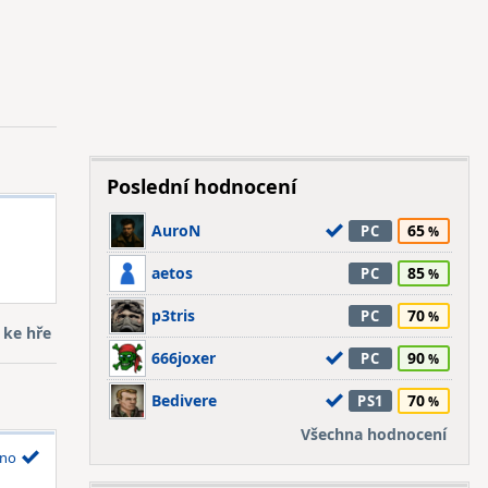
Poslední hodnocení
AuroN
65
PC
aetos
85
PC
p3tris
70
PC
 ke hře
666joxer
90
PC
Bedivere
70
PS1
Všechna hodnocení
no