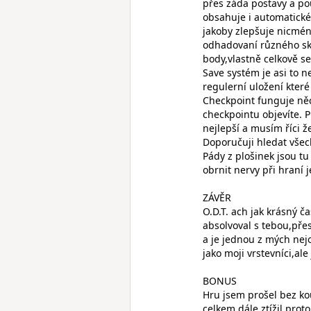
přes záda postavy a po
obsahuje i automatické
jakoby zlepšuje nicmén
odhadovaní různého sk
body,vlastně celkově se
Save systém je asi to n
regulerní uložení které
Checkpoint funguje něc
checkpointu objevíte. P
nejlepší a musím říci že
Doporučuji hledat všec
Pády z plošinek jsou t
obrnit nervy při hraní
ZÁVĚR
O.D.T. ach jak krásný ča
absolvoval s tebou,přes
a je jednou z mých nej
jako moji vrstevníci,ale
BONUS
Hru jsem prošel bez ko
celkem dále ztížil pro