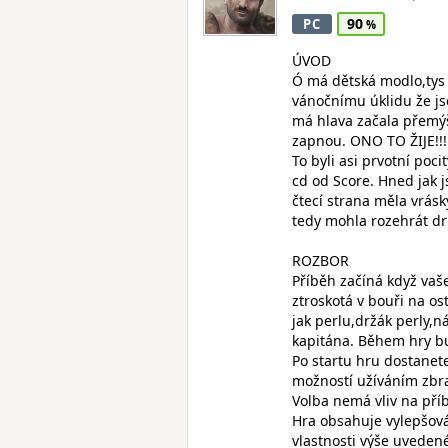
90
PC
ÚVOD
Ó má dětská modlo,tys
vánočnímu úklidu že js
má hlava začala přemýšl
zapnou. ONO TO ŽIJE!!!!
To byli asi prvotní po
cd od Score. Hned jak j
čtecí strana měla vrásk
tedy mohla rozehrát dr
ROZBOR
Příběh začíná když vaš
ztroskotá v bouři na os
jak perlu,držák perly,
kapitána. Během hry bu
Po startu hru dostanete
možností užíváním zbran
Volba nemá vliv na příb
Hra obsahuje vylepšován
vlastnosti výše uveden