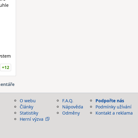
tuhle
system
+12
entáře
O webu
F.A.Q.
Podpořte nás
Články
Nápověda
Podmínky užívání
Statistiky
Odměny
Kontakt a reklama
Herní výzva