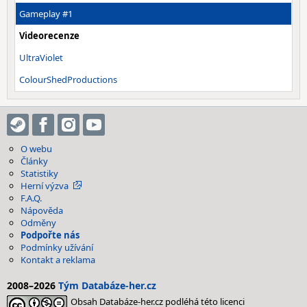
Gameplay #1
Videorecenze
UltraViolet
ColourShedProductions
O webu
Články
Statistiky
Herní výzva
F.A.Q.
Nápověda
Odměny
Podpořte nás
Podmínky užívání
Kontakt a reklama
2008–2026
Tým Databáze-her.cz
Obsah Databáze-her.cz podléhá této licenci