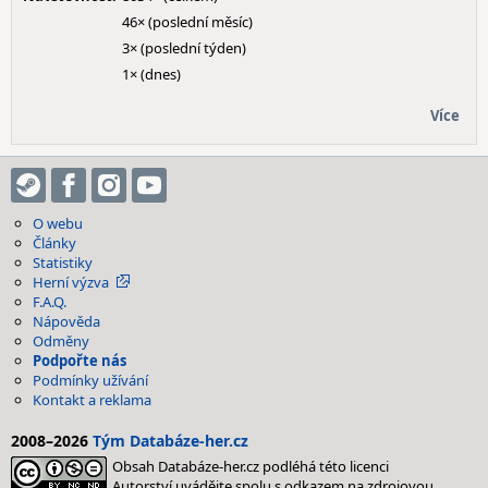
46× (poslední měsíc)
3× (poslední týden)
1× (dnes)
Více
O webu
Články
Statistiky
Herní výzva
F.A.Q.
Nápověda
Odměny
Podpořte nás
Podmínky užívání
Kontakt a reklama
2008–2026
Tým Databáze-her.cz
Obsah Databáze-her.cz podléhá této licenci
Autorství uvádějte spolu s odkazem na zdrojovou