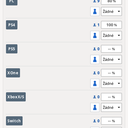
80
PC
9
100
PS4
1
--
PS5
0
--
XOne
0
--
XboxX/S
0
--
Switch
0