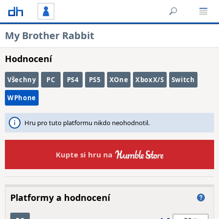
My Brother Rabbit
Hodnocení
Všechny
PC
PS4
PS5
XOne
XboxX/S
Switch
WPhone
Hru pro tuto platformu nikdo neohodnotil.
Kupte si hru na
Platformy a hodnocení