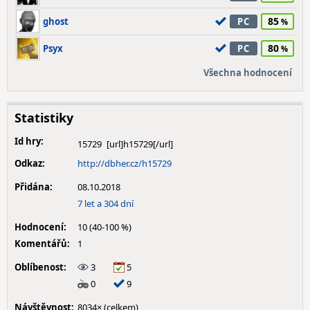
85
ghost
PC
80
Psyx
PC
Všechna hodnocení
Statistiky
Id hry:
15729
Odkaz:
http://dbher.cz/h15729
Přidána:
08.10.2018
7 let a 304 dní
Hodnocení:
10 (40-100 %)
Komentářů:
1
Oblíbenost:
3
5
0
9
Návštěvnost:
8034× (celkem)