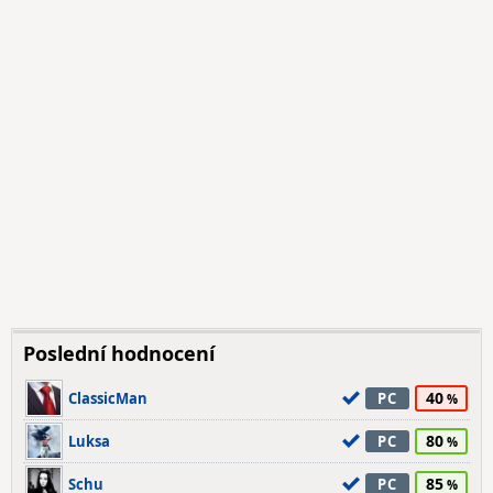
Poslední hodnocení
40
ClassicMan
PC
80
Luksa
PC
85
Schu
PC