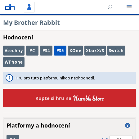
My Brother Rabbit
Hodnocení
Všechny
PC
PS4
PS5
XOne
XboxX/S
Switch
WPhone
Hru pro tuto platformu nikdo neohodnotil.
Kupte si hru na
Platformy a hodnocení