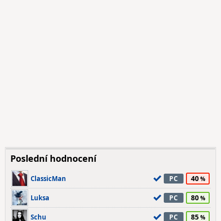
Poslední hodnocení
40
ClassicMan
PC
80
Luksa
PC
85
Schu
PC