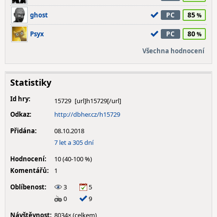
85
ghost
PC
80
Psyx
PC
Všechna hodnocení
Statistiky
Id hry:
15729
Odkaz:
http://dbher.cz/h15729
Přidána:
08.10.2018
7 let a 305 dní
Hodnocení:
10 (40-100 %)
Komentářů:
1
Oblíbenost:
3
5
0
9
Návštěvnost:
8034× (celkem)