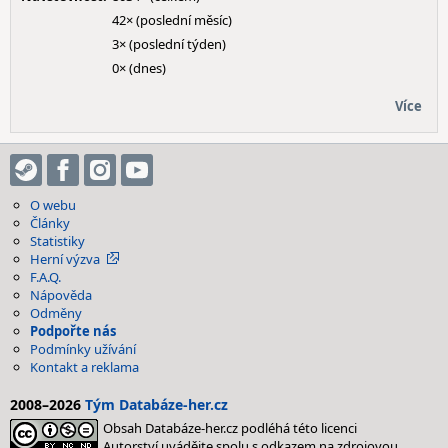
42× (poslední měsíc)
3× (poslední týden)
0× (dnes)
Více
O webu
Články
Statistiky
Herní výzva
F.A.Q.
Nápověda
Odměny
Podpořte nás
Podmínky užívání
Kontakt a reklama
2008–2026
Tým Databáze-her.cz
Obsah Databáze-her.cz podléhá této licenci
Autorství uvádějte spolu s odkazem na zdrojovou