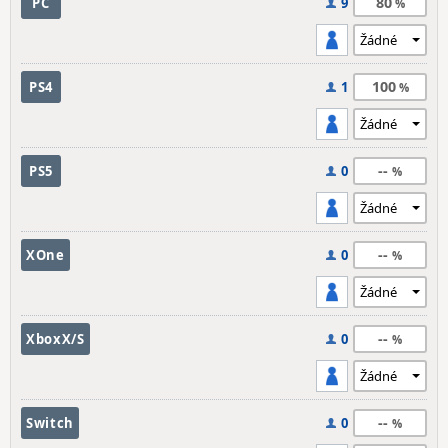
80
PC
9
100
PS4
1
--
PS5
0
--
XOne
0
--
XboxX/S
0
--
Switch
0