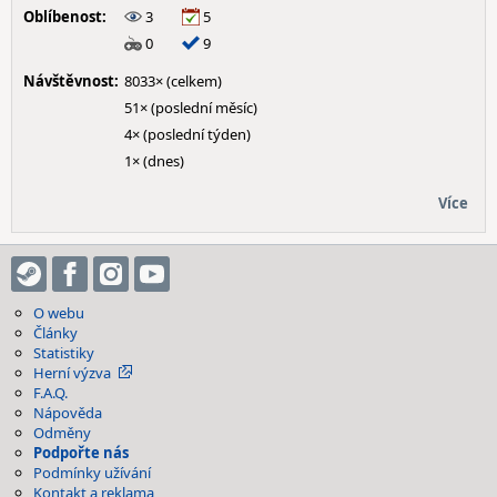
Oblíbenost:
3
5
0
9
Návštěvnost:
8033× (celkem)
51× (poslední měsíc)
4× (poslední týden)
1× (dnes)
Více
O webu
Články
Statistiky
Herní výzva
F.A.Q.
Nápověda
Odměny
Podpořte nás
Podmínky užívání
Kontakt a reklama