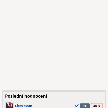
Poslední hodnocení
40
ClassicMan
PC