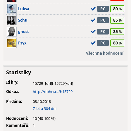
80
Luksa
PC
85
Schu
PC
85
ghost
PC
80
Psyx
PC
Všechna hodnocení
Statistiky
Id hry:
15729
Odkaz:
http://dbher.cz/h15729
Přidána:
08.10.2018
7 let a 304 dní
Hodnocení:
10 (40-100 %)
Komentářů:
1