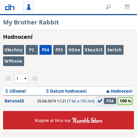
My Brother Rabbit
Hodnocení
Všechny
PC
PS4
PS5
XOne
XboxX/S
Switch
WPhone
Uživatel
Datum hodnocení
Hodnocení
100
Beruna33
25.04.2019 11:21 (
7 let a 105 dní
)
PS4
Kupte si hru na