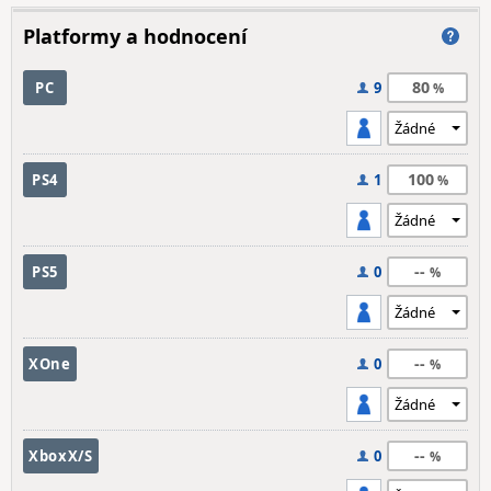
Platformy a hodnocení
80
PC
9
100
PS4
1
--
PS5
0
--
XOne
0
--
XboxX/S
0