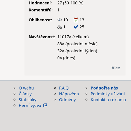
Hodnocení:
27 (50-100 %)
Komentářů:
1
Oblíbenost:
10
13
1
25
Návštěvnost:
11017× (celkem)
88× (poslední měsíc)
32× (poslední týden)
0× (dnes)
Více
O webu
F.A.Q.
Podpořte nás
Články
Nápověda
Podmínky užívání
Statistiky
Odměny
Kontakt a reklama
Herní výzva