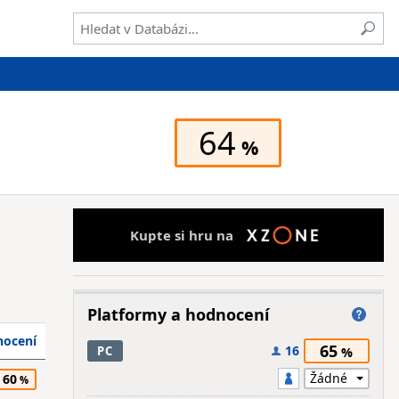
64
Kupte si hru na
Platformy a hodnocení
ocení
65
16
PC
60