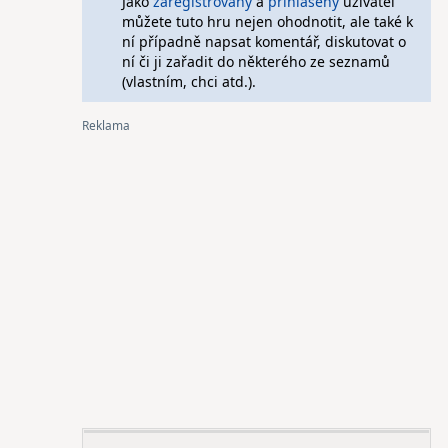
Jako
zaregistrovaný
a
přihlášený
uživatel
můžete tuto hru nejen ohodnotit, ale také k
ní případně napsat komentář, diskutovat o
ní či ji zařadit do některého ze seznamů
(vlastním, chci atd.).