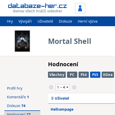
domov všech hráčů videoher
Hry
Vývojáři
Uživatelé
Diskuze
Herní výzva
Mortal Shell
Hodnocení
Všechny
PC
PS4
PS5
XOne
Profil hry
Komentáře
1
Uživatel
Diskuze
74
Hellrampage
Hodnocení
27