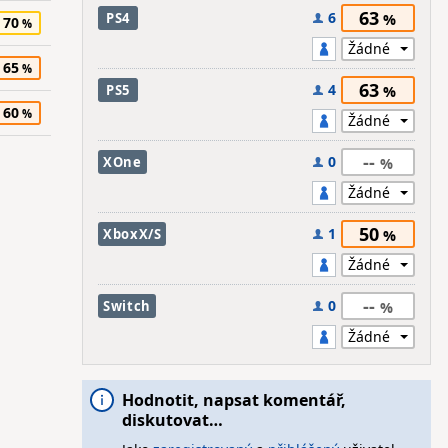
63
6
PS4
70
65
63
4
PS5
60
--
0
XOne
50
1
XboxX/S
--
0
Switch
Hodnotit, napsat komentář,
diskutovat…