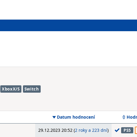
XboxX/S
Switch
Datum hodnocení
Hodn
29.12.2023 20:52 (
2 roky a 223 dní
)
PS5