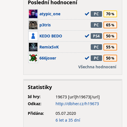
Poslední hodnocení
atypic_one
70
PC
p3tris
65
PC
KEDO BEDO
50
PS4
RemixSvK
55
PC
666joxer
50
PC
Všechna hodnocení
Statistiky
Id hry:
19673
Odkaz:
http://dbher.cz/h19673
Přidána:
05.07.2020
6 let a 35 dní