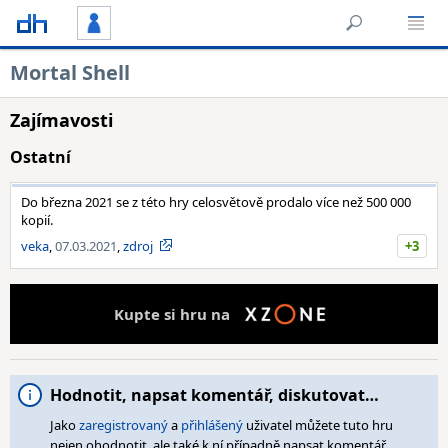
Mortal Shell
Zajímavosti
Ostatní
Do března 2021 se z této hry celosvětově prodalo více než 500 000
kopií.
veka
,
07.03.2021
,
zdroj
+3
Kupte si hru na
Hodnotit, napsat komentář, diskutovat…
Jako
zaregistrovaný
a
přihlášený
uživatel můžete tuto hru
nejen ohodnotit, ale také k ní případně napsat komentář,