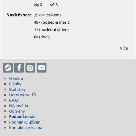
0
3
Návštěvnost:
3579× (celkem)
49× (poslední měsíc)
1× (poslední týden)
0× (dnes)
Více
O webu
Články
Statistiky
Herní výzva
F.A.Q.
Nápověda
Odměny
Podpořte nás
Podmínky užívání
Kontakt a reklama