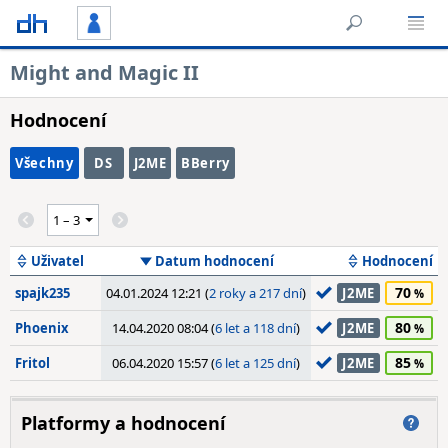
Might and Magic II
Hodnocení
Všechny
DS
J2ME
BBerry
Uživatel
Datum hodnocení
Hodnocení
70
spajk235
04.01.2024 12:21 (
2 roky a 217 dní
)
J2ME
80
Phoenix
14.04.2020 08:04 (
6 let a 118 dní
)
J2ME
85
Fritol
06.04.2020 15:57 (
6 let a 125 dní
)
J2ME
Platformy a hodnocení