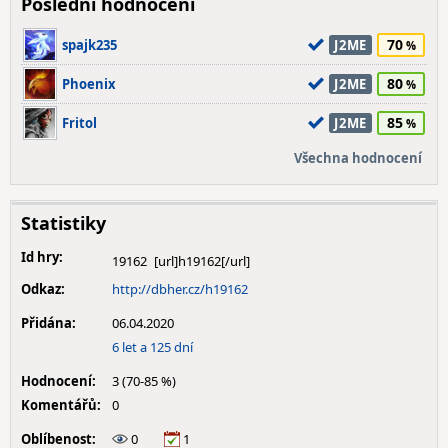
Poslední hodnocení
70
spajk235
J2ME
80
Phoenix
J2ME
85
Fritol
J2ME
Všechna hodnocení
Statistiky
Id hry:
19162
Odkaz:
http://dbher.cz/h19162
Přidána:
06.04.2020
6 let a 125 dní
Hodnocení:
3 (70-85 %)
Komentářů:
0
Oblíbenost:
0
1