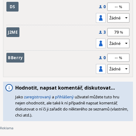
--
DS
0
79
J2ME
3
--
BBerry
0
Hodnotit, napsat komentář, diskutovat…
Jako
zaregistrovaný
a
přihlášený
uživatel můžete tuto hru
nejen ohodnotit, ale také k ní případně napsat komentář,
diskutovat o ní či ji zařadit do některého ze seznamů (vlastním,
chci atd.).