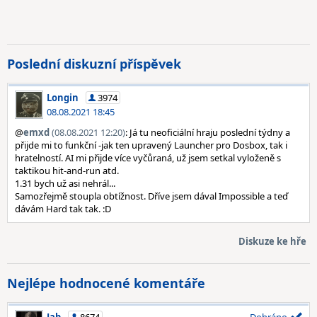
Poslední diskuzní příspěvek
Longin
3974
08.08.2021 18:45
@
emxd
(08.08.2021 12:20)
: Já tu neoficiální hraju poslední týdny a
přijde mi to funkční -jak ten upravený Launcher pro Dosbox, tak i
hratelností. AI mi přijde více vyčůraná, už jsem setkal vyloženě s
taktikou hit-and-run atd.
1.31 bych už asi nehrál...
Samozřejmě stoupla obtížnost. Dříve jsem dával Impossible a teď
dávám Hard tak tak. :D
Diskuze ke hře
Nejlépe hodnocené komentáře