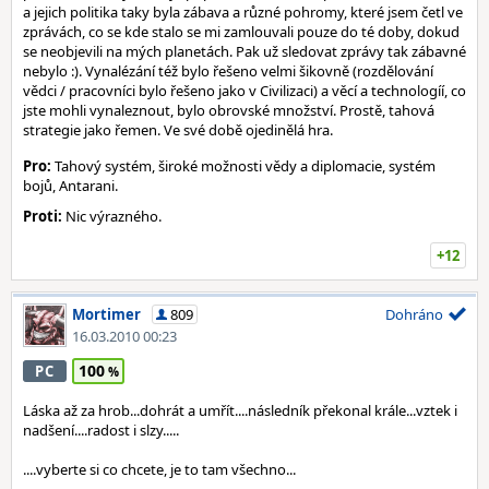
a jejich politika taky byla zábava a různé pohromy, které jsem četl ve
zprávách, co se kde stalo se mi zamlouvali pouze do té doby, dokud
se neobjevili na mých planetách. Pak už sledovat zprávy tak zábavné
nebylo :). Vynalézání též bylo řešeno velmi šikovně (rozdělování
vědci / pracovníci bylo řešeno jako v Civilizaci) a věcí a technologíí, co
jste mohli vynaleznout, bylo obrovské množství. Prostě, tahová
strategie jako řemen. Ve své době ojedinělá hra.
Pro:
Tahový systém, široké možnosti vědy a diplomacie, systém
bojů, Antarani.
Proti:
Nic výrazného.
+12
Mortimer
809
Dohráno
16.03.2010 00:23
100
PC
Láska až za hrob...dohrát a umřít....následník překonal krále...vztek i
nadšení....radost i slzy.....
....vyberte si co chcete, je to tam všechno...