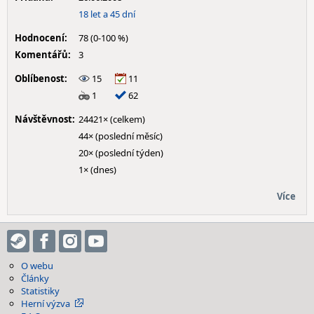
18 let a 45 dní
Hodnocení:
78 (0-100 %)
Komentářů:
3
Oblíbenost:
15
11
1
62
Návštěvnost:
24421× (celkem)
44× (poslední měsíc)
20× (poslední týden)
1× (dnes)
Více
O webu
Články
Statistiky
Herní výzva