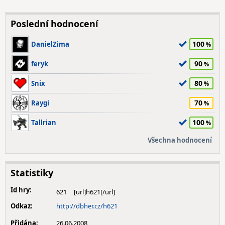
Poslední hodnocení
100
DanielZima
90
feryk
80
Snix
70
Raygi
100
Tallrian
Všechna hodnocení
Statistiky
Id hry:
621
Odkaz:
http://dbher.cz/h621
Přidána:
26.06.2008