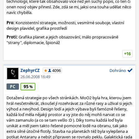
technologií, které tak obsahovalo více než jen suchý popis, co ten či
onen nový objev přinesl. Zde, zdá se mi, jaksi ona touha udělat něco
navíc chyběla.
Pro:
Konzistentní strategie, možnosti, vesmírné souboje, vlastní
design plavidel, grafika prostředí
Proti:
Grafika planet a jejich obsazování, málo propracováné
"strany", diplomacie, špionáž
+16
ZephyrCZ
4096
Dohráno
26.06.2008 16:49
95
PC
Dotažená strategie po všech stránkách. MoO2 byla hra, kterou jsem
hrál nesčetněkrát, zkoušel jí rozehrávat za různé rasy a užíval si jejich
výhod a nevýhod. Design lodí a jejich výbava byli famózně řešeny,
každá loď měla nějaký prostor a vy jste do něj mohli narvat co se
vám zamanulo (a co se tam vešlo :D ). Díky tomu každá loď byla
unikát a měl jsem takto řešené pomocné lodě na obranu, tak jako
extra silné útočné flotily. Stavba na planetách též byla vylepšena a
potkat Antarany a nebýt připraven se rovnalo peklu. Galaktická rada