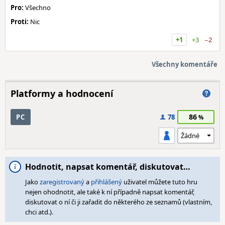
Pro:
Všechno
Proti:
Nic
+1
+3
−2
Všechny komentáře
Platformy a hodnocení
86
PC
78
Hodnotit, napsat komentář, diskutovat…
Jako
zaregistrovaný
a
přihlášený
uživatel můžete tuto hru
nejen ohodnotit, ale také k ní případně napsat komentář,
diskutovat o ní či ji zařadit do některého ze seznamů (vlastním,
chci atd.).