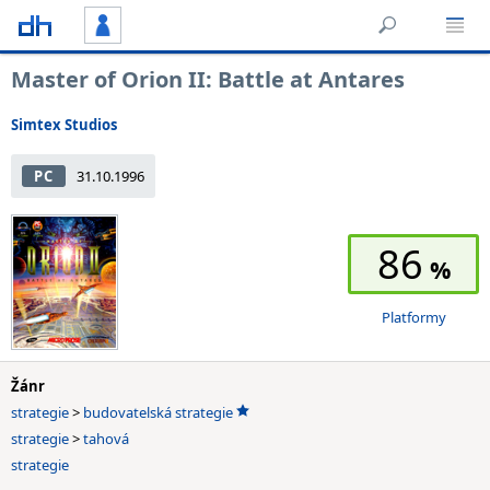
Master of Orion II: Battle at Antares
Simtex Studios
PC
31.10.1996
86
Platformy
Žánr
strategie
>
budovatelská strategie
strategie
>
tahová
strategie