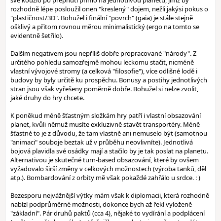
své kouzlo po přepnutí přímo na jednotlivou planetu, jimž by
rozhodně lépe posloužil onen "kreslený" dojem, nežli jakýsi pokus o
"plastičnost/3D". Bohužel i finální "povrch" (gaia) je stále stejně
ošklivý a přitom rovnou měrou minimalistický (ergo na tomto se
evidentně šetřilo).
Dalším negativem jsou nepříliš dobře propracované "národy". Z
určitého pohledu samozřejmě mohou leckomu stačit, nicméně
vlastní vývojové stromy (a celková "filosofie"), více odlišné lodě i
budovy by byly určitě ku prospěchu. Bonusy a postihy jednotlivých
stran jsou však vyřešeny poměrně dobře. Bohužel si nelze zvolit,
jaké druhy do hry chcete.
K poněkud méně šťastným složkám hry patří i vlastní obsazování
planet, kvůli němuž musíte exkluzivně stavět transportéry. Méně
šťastné to je z důvodu, že tam vlastně ani nemuselo být (samotnou
"animaci" souboje beztak už v průběhu neovlivníte). Jednotlivá
bojová plavidla své osádky mají a stačilo by je tak poslat na planetu.
Alternativou je skutečné turn-based obsazování, které by ovšem
vyžadovalo širší změny v celkových možnostech (výroba tanků, děl
atp.). Bombardování z orbity mě však pokaždé zahřálo u srdce. : )
Bezesporu nejvážnější výtky mám však k diplomacii, která rozhodně
nabízí podprůměrné možnosti, dokonce bych až řekl vyloženě
"základní". Pár druhů paktů (cca 4), nějaké to vydírání a podplácení