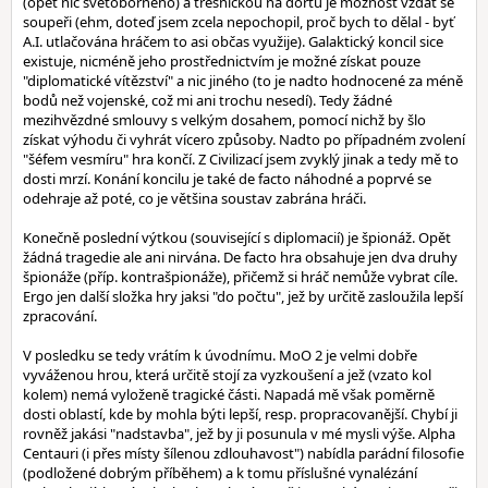
(opět nic světoborného) a třešničkou na dortu je možnost vzdát se
soupeři (ehm, doteď jsem zcela nepochopil, proč bych to dělal - byť
A.I. utlačována hráčem to asi občas využije). Galaktický koncil sice
existuje, nicméně jeho prostřednictvím je možné získat pouze
"diplomatické vítězství" a nic jiného (to je nadto hodnocené za méně
bodů než vojenské, což mi ani trochu nesedí). Tedy žádné
mezihvězdné smlouvy s velkým dosahem, pomocí nichž by šlo
získat výhodu či vyhrát vícero způsoby. Nadto po případném zvolení
"šéfem vesmíru" hra končí. Z Civilizací jsem zvyklý jinak a tedy mě to
dosti mrzí. Konání koncilu je také de facto náhodné a poprvé se
odehraje až poté, co je většina soustav zabrána hráči.
Konečně poslední výtkou (související s diplomacií) je špionáž. Opět
žádná tragedie ale ani nirvána. De facto hra obsahuje jen dva druhy
špionáže (příp. kontrašpionáže), přičemž si hráč nemůže vybrat cíle.
Ergo jen další složka hry jaksi "do počtu", jež by určitě zasloužila lepší
zpracování.
V posledku se tedy vrátím k úvodnímu. MoO 2 je velmi dobře
vyváženou hrou, která určitě stojí za vyzkoušení a jež (vzato kol
kolem) nemá vyloženě tragické části. Napadá mě však poměrně
dosti oblastí, kde by mohla býti lepší, resp. propracovanější. Chybí ji
rovněž jakási "nadstavba", jež by ji posunula v mé mysli výše. Alpha
Centauri (i přes místy šílenou zdlouhavost") nabídla parádní filosofie
(podložené dobrým příběhem) a k tomu příslušné vynalézání