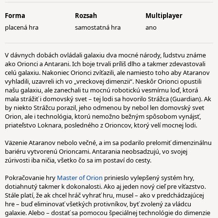
Forma
Rozsah
Multiplayer
placená hra
samostatná hra
ano
V dávnych dobách ovládali galaxiu dva mocné národy, ľudstvu známe
ako Orionci a Antarani. Ich boje trvali príliš dlho a takmer zdevastovali
celú galaxiu. Nakoniec Orionci zvíťazili, ale namiesto toho aby Ataranov
vyhladili, uzavreli ich vo „vreckovej dimenzii“. Neskôr Orionci opustili
našu galaxiu, ale zanechali tu mocnú robotickú vesmírnu loď, ktorá
mala strážiť i domovský svet – tej lodi sa hovorilo Strážca (Guardian). Ak
by niekto Strážcu porazil, jeho odmenou by nebol len domovský svet
Orion, ale i technológia, ktorú nemožno bežným spôsobom vynájsť,
priateľstvo Loknara, posledného z Orioncov, ktorý velí mocnej lodi.
Väzenie Ataranov nebolo večné, a im sa podarilo prelomiť dimenzinálnu
bariéru vytvorenú Orioncami. Antarania neobsadzujú, vo svojej
zúrivosti iba ničia, všetko čo sa im postaví do cesty.
Pokračovanie hry
Master of Orion
prinieslo vylepšený systém hry,
dotiahnutý takmer k dokonalosti. Ako aj jeden nový cieľ pre víťazstvo.
Stále platí, že ak chcel hráč vyhrať hru, musel – ako v predchádzajúcej
hre – buď eliminovať všetkých protivníkov, byť zvolený za vládcu
galaxie. Alebo – dostať sa pomocou špeciálnej technológie do dimenzie