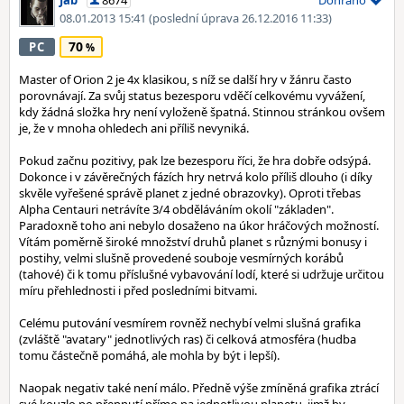
Jab
8674
Dohráno
08.01.2013 15:41
(poslední úprava 26.12.2016 11:33)
70
PC
Master of Orion 2 je 4x klasikou, s níž se další hry v žánru často
porovnávají. Za svůj status bezesporu vděčí celkovému vyvážení,
kdy žádná složka hry není vyloženě špatná. Stinnou stránkou ovšem
je, že v mnoha ohledech ani příliš nevyniká.
Pokud začnu pozitivy, pak lze bezesporu říci, že hra dobře odsýpá.
Dokonce i v závěrečných fázích hry netrvá kolo příliš dlouho (i díky
skvěle vyřešené správě planet z jedné obrazovky). Oproti třebas
Alpha Centauri netrávíte 3/4 obděláváním okolí "základen".
Paradoxně toho ani nebylo dosaženo na úkor hráčových možností.
Vítám poměrně široké množství druhů planet s různými bonusy i
postihy, velmi slušně provedené souboje vesmírných korábů
(tahové) či k tomu příslušné vybavování lodí, které si udržuje určitou
míru přehlednosti i před posledními bitvami.
Celému putování vesmírem rovněž nechybí velmi slušná grafika
(zvláště "avatary" jednotlivých ras) či celková atmosféra (hudba
tomu částečně pomáhá, ale mohla by být i lepší).
Naopak negativ také není málo. Předně výše zmíněná grafika ztrácí