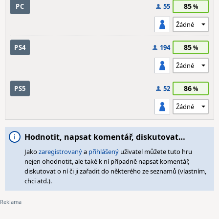
85
PC
55
85
PS4
194
86
PS5
52
Hodnotit, napsat komentář, diskutovat…
Jako
zaregistrovaný
a
přihlášený
uživatel můžete tuto hru
nejen ohodnotit, ale také k ní případně napsat komentář,
diskutovat o ní či ji zařadit do některého ze seznamů (vlastním,
chci atd.).