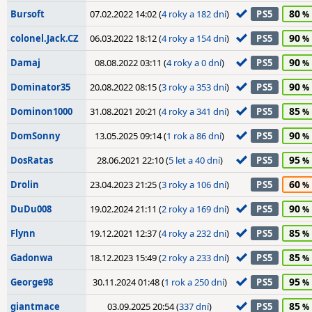
80
Bursoft
07.02.2022 14:02 (
4 roky a 182 dní
)
PS5
90
colonel.Jack.CZ
06.03.2022 18:12 (
4 roky a 154 dní
)
PS5
90
Damaj
08.08.2022 03:11 (
4 roky a 0 dní
)
PS5
90
Dominator35
20.08.2022 08:15 (
3 roky a 353 dní
)
PS5
85
Dominon1000
31.08.2021 20:21 (
4 roky a 341 dní
)
PS5
90
DomSonny
13.05.2025 09:14 (
1 rok a 86 dní
)
PS5
95
DosRatas
28.06.2021 22:10 (
5 let a 40 dní
)
PS5
60
Drolin
23.04.2023 21:25 (
3 roky a 106 dní
)
PS5
90
DuDu008
19.02.2024 21:11 (
2 roky a 169 dní
)
PS5
85
Flynn
19.12.2021 12:37 (
4 roky a 232 dní
)
PS5
85
Gadonwa
18.12.2023 15:49 (
2 roky a 233 dní
)
PS5
95
George98
30.11.2024 01:48 (
1 rok a 250 dní
)
PS5
85
giantmace
03.09.2025 20:54 (
337 dní
)
PS5