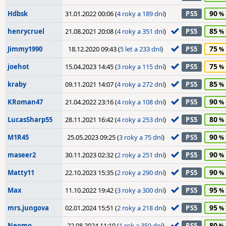
90
Hdbsk
31.01.2022 00:06 (
4 roky a 189 dní
)
PS5
85
henrycruel
21.08.2021 20:08 (
4 roky a 351 dní
)
PS5
75
Jimmy1990
18.12.2020 09:43 (
5 let a 233 dní
)
PS5
75
joehot
15.04.2023 14:45 (
3 roky a 115 dní
)
PS5
85
kraby
09.11.2021 14:07 (
4 roky a 272 dní
)
PS5
90
KRoman47
21.04.2022 23:16 (
4 roky a 108 dní
)
PS5
80
LucasSharp55
28.11.2021 16:42 (
4 roky a 253 dní
)
PS5
90
M1R45
25.05.2023 09:25 (
3 roky a 75 dní
)
PS5
90
maseer2
30.11.2023 02:32 (
2 roky a 251 dní
)
PS5
90
Matty11
22.10.2023 15:35 (
2 roky a 290 dní
)
PS5
95
Max
11.10.2022 19:42 (
3 roky a 300 dní
)
PS5
95
mrs.jungova
02.01.2024 15:51 (
2 roky a 218 dní
)
PS5
80
Neomo
22.08.2024 11:10 (
1 rok a 350 dní
)
PS5