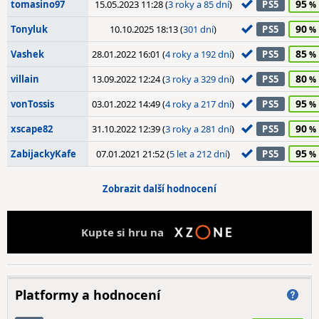
95
tomasino97
15.05.2023 11:28 (
3 roky a 85 dní
)
PS5
90
Tonyluk
10.10.2025 18:13 (
301 dní
)
PS5
85
Vashek
28.01.2022 16:01 (
4 roky a 192 dní
)
PS5
80
villain
13.09.2022 12:24 (
3 roky a 329 dní
)
PS5
95
vonTossis
03.01.2022 14:49 (
4 roky a 217 dní
)
PS5
90
xscape82
31.10.2022 12:39 (
3 roky a 281 dní
)
PS5
95
ZabijackyKafe
07.01.2021 21:52 (
5 let a 212 dní
)
PS5
Zobrazit další hodnocení
Kupte si hru na
Platformy a hodnocení