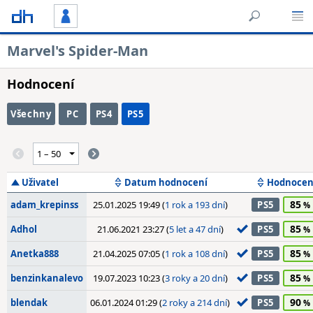
Marvel's Spider-Man
Hodnocení
Všechny
PC
PS4
PS5
Uživatel
Datum hodnocení
Hodnocen
85
adam_krepinss
25.01.2025 19:49 (
1 rok a 193 dní
)
PS5
85
Adhol
21.06.2021 23:27 (
5 let a 47 dní
)
PS5
85
Anetka888
21.04.2025 07:05 (
1 rok a 108 dní
)
PS5
85
benzinkanalevo
19.07.2023 10:23 (
3 roky a 20 dní
)
PS5
90
blendak
06.01.2024 01:29 (
2 roky a 214 dní
)
PS5