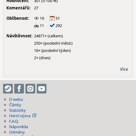
Hodnocení:
301 (5-100 %)
Komentářů:
27
Oblíbenost:
19
51
11
292
Návštěvnost:
24871× (celkem)
250× (poslední měsíc)
16× (poslední týden)
2× (dnes)
Více
O webu
Články
Statistiky
Herní výzva
F.A.Q.
Nápověda
Odměny