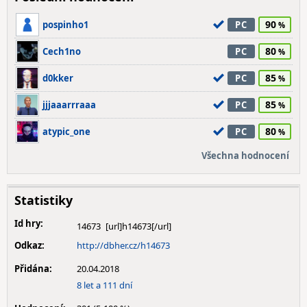
90
pospinho1
PC
80
Cech1no
PC
85
d0kker
PC
85
jjjaaarrraaa
PC
80
atypic_one
PC
Všechna hodnocení
Statistiky
Id hry:
14673
Odkaz:
http://dbher.cz/h14673
Přidána:
20.04.2018
8 let a 111 dní