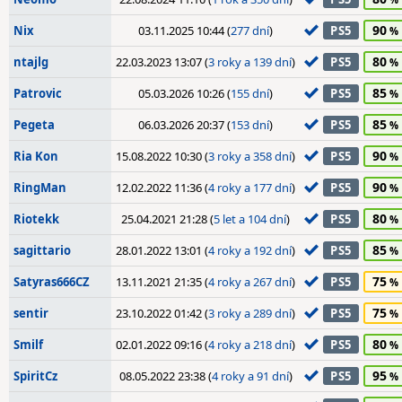
90
Nix
03.11.2025 10:44 (
277 dní
)
PS5
80
ntajlg
22.03.2023 13:07 (
3 roky a 139 dní
)
PS5
85
Patrovic
05.03.2026 10:26 (
155 dní
)
PS5
85
Pegeta
06.03.2026 20:37 (
153 dní
)
PS5
90
Ria Kon
15.08.2022 10:30 (
3 roky a 358 dní
)
PS5
90
RingMan
12.02.2022 11:36 (
4 roky a 177 dní
)
PS5
80
Riotekk
25.04.2021 21:28 (
5 let a 104 dní
)
PS5
85
sagittario
28.01.2022 13:01 (
4 roky a 192 dní
)
PS5
75
Satyras666CZ
13.11.2021 21:35 (
4 roky a 267 dní
)
PS5
75
sentir
23.10.2022 01:42 (
3 roky a 289 dní
)
PS5
80
Smilf
02.01.2022 09:16 (
4 roky a 218 dní
)
PS5
95
SpiritCz
08.05.2022 23:38 (
4 roky a 91 dní
)
PS5