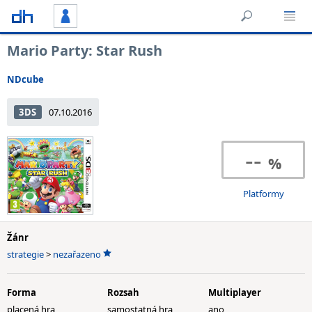
Mario Party: Star Rush
NDcube
3DS
07.10.2016
--
Platformy
Žánr
strategie
>
nezařazeno
Forma
Rozsah
Multiplayer
placená hra
samostatná hra
ano