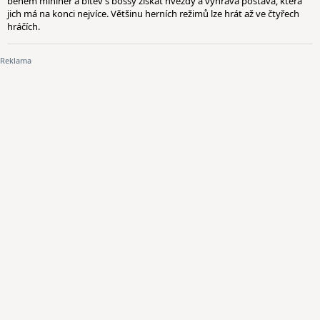
během miniher a bitev s bossy získat hvězdy a vyhrává postava, která
jich má na konci nejvíce. Většinu herních režimů lze hrát až ve čtyřech
hráčích.