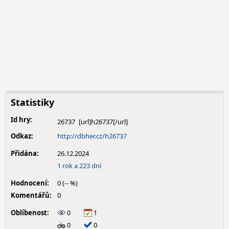
Statistiky
Id hry:
26737
Odkaz:
http://dbher.cz/h26737
Přidána:
26.12.2024
1 rok a 223 dní
Hodnocení:
0 (-- %)
Komentářů:
0
Oblíbenost:
0
1
0
0