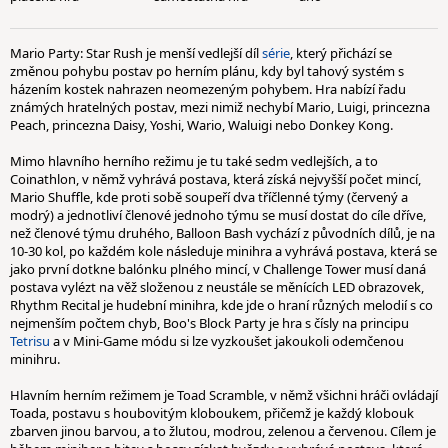
Mario Party: Star Rush je menší vedlejší díl
série
, který přichází se
změnou pohybu postav po herním plánu, kdy byl tahový systém s
házením kostek nahrazen neomezeným pohybem. Hra nabízí řadu
známých hratelných postav, mezi nimiž nechybí Mario, Luigi, princezna
Peach, princezna Daisy, Yoshi, Wario, Waluigi nebo Donkey Kong.
Mimo hlavního herního režimu je tu také sedm vedlejších, a to
Coinathlon, v němž vyhrává postava, která získá nejvyšší počet mincí,
Mario Shuffle, kde proti sobě soupeří dva tříčlenné týmy (červený a
modrý) a jednotliví členové jednoho týmu se musí dostat do cíle dříve,
než členové týmu druhého, Balloon Bash vychází z původních dílů, je na
10-30 kol, po každém kole následuje minihra a vyhrává postava, která se
jako první dotkne balónku plného mincí, v Challenge Tower musí daná
postava vylézt na věž složenou z neustále se měnících LED obrazovek,
Rhythm Recital je hudební minihra, kde jde o hraní různých melodií s co
nejmenším počtem chyb, Boo's Block Party je hra s čísly na principu
Tetrisu
a v Mini-Game módu si lze vyzkoušet jakoukoli odemčenou
minihru.
Hlavním herním režimem je Toad Scramble, v němž všichni hráči ovládají
Toada, postavu s houbovitým kloboukem, přičemž je každý klobouk
zbarven jinou barvou, a to žlutou, modrou, zelenou a červenou. Cílem je