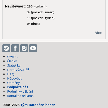
Návštěvnost:
286× (celkem)
3× (poslední měsíc)
1× (poslední týden)
0× (dnes)
Více
O webu
Články
Statistiky
Herní výzva
F.A.Q.
Nápověda
Odměny
Podpořte nás
Podmínky užívání
Kontakt a reklama
2008–2026
Tým Databáze-her.cz