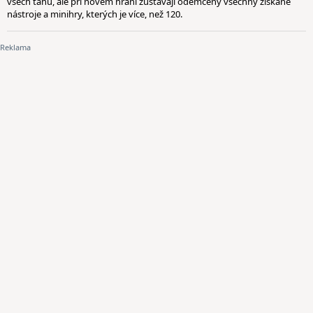
všech tahů, ale při novém hraní zůstávají odemčeny všechny získané
nástroje a minihry, kterých je více, než 120.