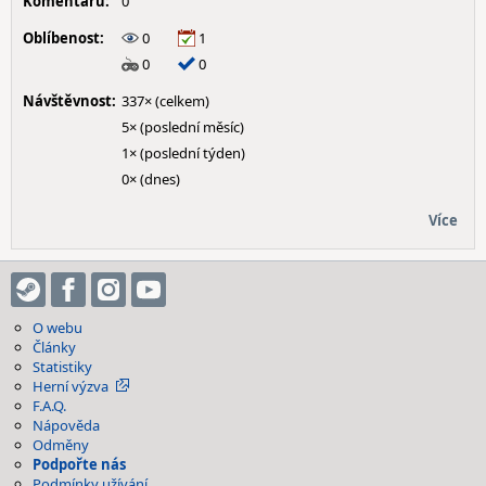
Komentářů:
0
Oblíbenost:
0
1
0
0
Návštěvnost:
337× (celkem)
5× (poslední měsíc)
1× (poslední týden)
0× (dnes)
Více
O webu
Články
Statistiky
Herní výzva
F.A.Q.
Nápověda
Odměny
Podpořte nás
Podmínky užívání