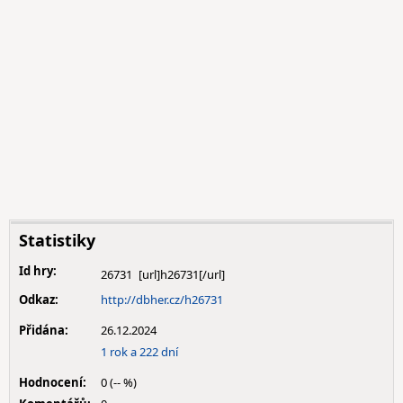
Statistiky
Id hry:
26731
Odkaz:
http://dbher.cz/h26731
Přidána:
26.12.2024
1 rok a 222 dní
Hodnocení:
0 (-- %)