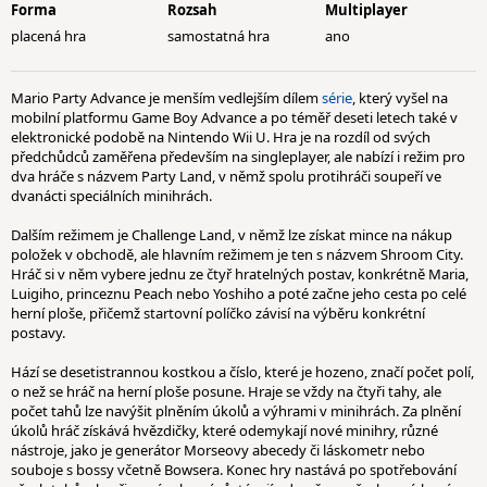
Forma
Rozsah
Multiplayer
placená hra
samostatná hra
ano
Mario Party Advance je menším vedlejším dílem
série
, který vyšel na
mobilní platformu Game Boy Advance a po téměř deseti letech také v
elektronické podobě na Nintendo Wii U. Hra je na rozdíl od svých
předchůdců zaměřena především na singleplayer, ale nabízí i režim pro
dva hráče s názvem Party Land, v němž spolu protihráči soupeří ve
dvanácti speciálních minihrách.
Dalším režimem je Challenge Land, v němž lze získat mince na nákup
položek v obchodě, ale hlavním režimem je ten s názvem Shroom City.
Hráč si v něm vybere jednu ze čtyř hratelných postav, konkrétně Maria,
Luigiho, princeznu Peach nebo Yoshiho a poté začne jeho cesta po celé
herní ploše, přičemž startovní políčko závisí na výběru konkrétní
postavy.
Hází se desetistrannou kostkou a číslo, které je hozeno, značí počet polí,
o než se hráč na herní ploše posune. Hraje se vždy na čtyři tahy, ale
počet tahů lze navýšit plněním úkolů a výhrami v minihrách. Za plnění
úkolů hráč získává hvězdičky, které odemykají nové minihry, různé
nástroje, jako je generátor Morseovy abecedy či láskometr nebo
souboje s bossy včetně Bowsera. Konec hry nastává po spotřebování