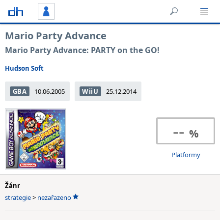
Mario Party Advance
Mario Party Advance: PARTY on the GO!
Hudson Soft
GBA
10.06.2005
WiiU
25.12.2014
--
Platformy
Žánr
strategie
>
nezařazeno