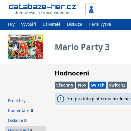
domov všech hráčů videoher
Hry
Vývojáři
Uživatelé
Diskuze
Herní výzva
Mario Party 3
Hodnocení
Všechny
N64
Switch
Switch2
Hru pro tuto platformu nikdo ne
Profil hry
Komentáře
0
Diskuze
0
Hodnocení
2