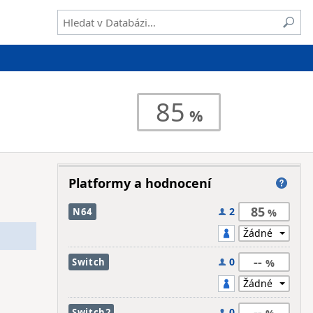
85
Platformy a hodnocení
85
2
N64
--
0
Switch
--
0
Switch2