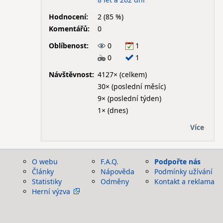
Hodnocení:
2 (85 %)
Komentářů:
0
Oblíbenost:
0
1
0
1
Návštěvnost:
4127× (celkem)
30× (poslední měsíc)
9× (poslední týden)
1× (dnes)
Více
O webu
F.A.Q.
Podpořte nás
Články
Nápověda
Podmínky užívání
Statistiky
Odměny
Kontakt a reklama
Herní výzva