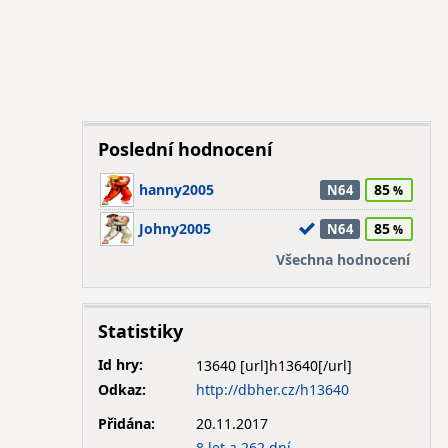
Poslední hodnocení
hanny2005
85
N64
Johny2005
85
N64
Všechna hodnocení
Statistiky
Id hry:
13640
Odkaz:
http://dbher.cz/h13640
Přidána:
20.11.2017
8 let a 262 dní