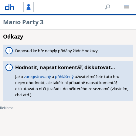
Mario Party 3
Odkazy
Doposud ke hře nebyly přidány žádné odkazy.
Hodnotit, napsat komentář, diskutovat…
Jako
zaregistrovaný
a
přihlášený
uživatel můžete tuto hru
nejen ohodnotit, ale také k ní případně napsat komentář,
diskutovat o ní či ji zařadit do některého ze seznamů (vlastním,
chci atd.).