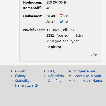
Hodnocení:
359 (0-100 %)
Komentářů:
46
Oblíbenost:
40
68
37
281
Návštěvnost:
111352× (celkem)
2382× (poslední měsíc)
251× (poslední týden)
2× (dnes)
Více
O webu
F.A.Q.
Podpořte nás
Články
Nápověda
Podmínky užívání
Statistiky
Odměny
Kontakt a reklama
Herní výzva