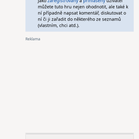
Jako
zaregistrovaný
a
přihlášený
uživatel
můžete tuto hru nejen ohodnotit, ale také k
ní případně napsat komentář, diskutovat o
ní či ji zařadit do některého ze seznamů
(vlastním, chci atd.).