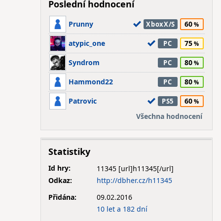
Poslední hodnocení
Prunny
60
XboxX/S
atypic_one
75
PC
Syndrom
80
PC
Hammond22
80
PC
Patrovic
60
PS5
Všechna hodnocení
Statistiky
Id hry:
11345
Odkaz:
http://dbher.cz/h11345
Přidána:
09.02.2016
10 let a 182 dní