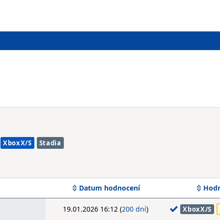
XboxX/S
Stadia
Datum hodnocení
Hodn
19.01.2026 16:12 (
200 dní
)
XboxX/S