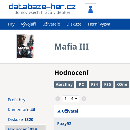
domov všech hráčů videoher
Hry
Vývojáři
Uživatelé
Diskuze
Herní výzva
Mafia III
Hodnocení
Všechny
PC
PS4
PS5
XOne
Profil hry
Komentáře
46
Uživatel
Diskuze
1320
Foxy92
Hodnocení
359