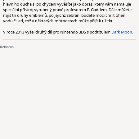
hlavního ducha si po chycení vyvěsíte jako obraz, který vám namaluje
speciální přístroj vyrobený právě profesorem E. Gaddem. Dále můžete
najít tři druhy emblémů, po jejichž sebrání budete moci chrlit oheň,
vodu či led, což v některých místnostech může přijít k užitku.
V roce 2013 vyšel druhý díl pro Nintendo 3DS s podtitulem
Dark Moon
.