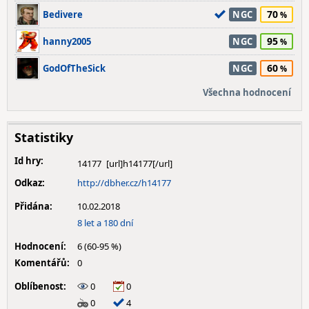
70
Bedivere
NGC
95
hanny2005
NGC
60
GodOfTheSick
NGC
Všechna hodnocení
Statistiky
Id hry:
14177
Odkaz:
http://dbher.cz/h14177
Přidána:
10.02.2018
8 let a 180 dní
Hodnocení:
6 (60-95 %)
Komentářů:
0
Oblíbenost:
0
0
0
4