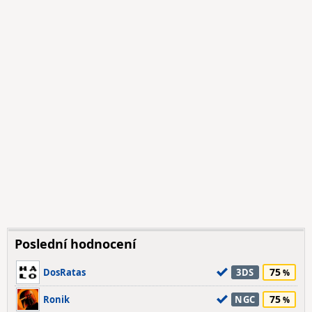
Poslední hodnocení
75
DosRatas
3DS
75
Ronik
NGC