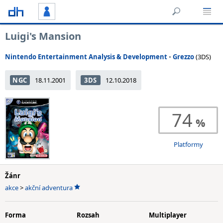
Luigi's Mansion
Nintendo Entertainment Analysis & Development
•
Grezzo
(3DS)
NGC
18.11.2001
3DS
12.10.2018
74
Platformy
Žánr
akce
>
akční adventura
Forma
Rozsah
Multiplayer