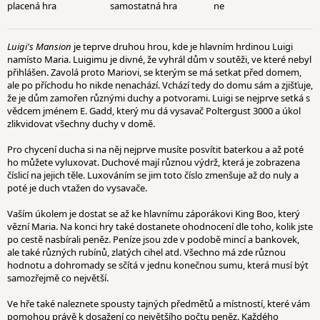
placená hra
samostatná hra
ne
Luigi's Mansion
je teprve druhou hrou, kde je hlavním hrdinou Luigi
namísto Maria. Luigimu je divné, že vyhrál dům v soutěži, ve které nebyl
přihlášen. Zavolá proto Mariovi, se kterým se má setkat před domem,
ale po příchodu ho nikde nenachází. Vchází tedy do domu sám a zjišťuje,
že je dům zamořen různými duchy a potvorami. Luigi se nejprve setká s
vědcem jménem E. Gadd, který mu dá vysavač Poltergust 3000 a úkol
zlikvidovat všechny duchy v domě.
Pro chycení ducha si na něj nejprve musíte posvítit baterkou a až poté
ho můžete vyluxovat. Duchové mají různou výdrž, která je zobrazena
číslicí na jejich těle. Luxováním se jim toto číslo zmenšuje až do nuly a
poté je duch vtažen do vysavače.
Vaším úkolem je dostat se až ke hlavnímu záporákovi King Boo, který
vězní Maria. Na konci hry také dostanete ohodnocení dle toho, kolik jste
po cestě nasbírali peněz. Peníze jsou zde v podobě mincí a bankovek,
ale také různých rubínů, zlatých cihel atd. Všechno má zde různou
hodnotu a dohromady se sčítá v jednu konečnou sumu, která musí být
samozřejmě co největší.
Ve hře také naleznete spousty tajných předmětů a místností, které vám
pomohou právě k dosažení co největšího počtu peněz. Každého