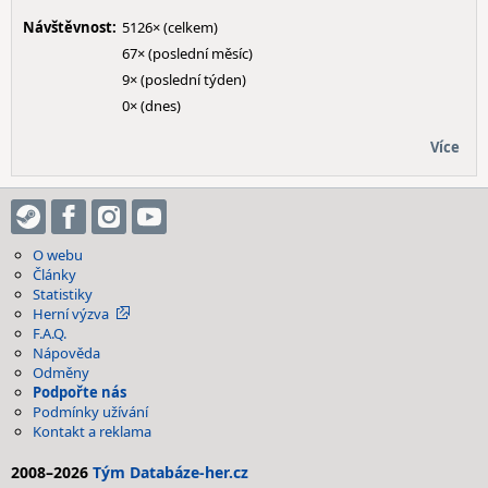
Návštěvnost:
5126× (celkem)
67× (poslední měsíc)
9× (poslední týden)
0× (dnes)
Více
O webu
Články
Statistiky
Herní výzva
F.A.Q.
Nápověda
Odměny
Podpořte nás
Podmínky užívání
Kontakt a reklama
2008–2026
Tým Databáze-her.cz