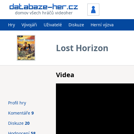
domov všech hráčů videoher
Hry
Vývojáři
Uživatelé
Diskuze
Herní výzva
Lost Horizon
Videa
Profil hry
Komentáře
9
Diskuze
20
Hodnocení
58