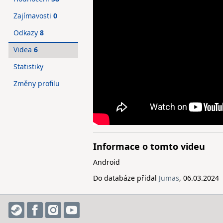
Zajímavosti
0
Odkazy
8
Videa
6
Statistiky
Změny profilu
Informace o tomto videu
Android
Do databáze přidal
Jumas
, 06.03.2024