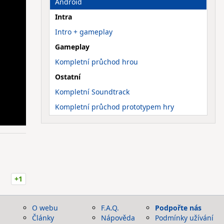
Android
Intra
Intro + gameplay
Gameplay
Kompletní průchod hrou
Ostatní
Kompletní Soundtrack
Kompletní průchod prototypem hry
+1
O webu
F.A.Q.
Podpořte nás
Články
Nápověda
Podmínky užívání