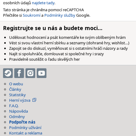
osobních údajů
najdete tady
.
Tato stránka je chráněna pomocí reCAPTCHA
Přečtěte si
Soukromí
a
Podmínky služby
Google.
Registrujte se u nás a budete moci…
Udělovat hodnocení a psát komentáře ke svým oblíbeným hrám
Vést si svou vlastní herní sbírku a seznamy (dohrané hry, wishlist…)
Zapojit se do diskuzí, vyměňovat si s ostatními hráči názory a rady
Najít si spoluhráče, domlouvat si společné hry i srazy
Pravidelně soutěžit o řadu skvělých her
O webu
Články
Statistiky
Herní výzva
F.A.Q.
Nápověda
Odměny
Podpořte nás
Podmínky užívání
Kontakt a reklama