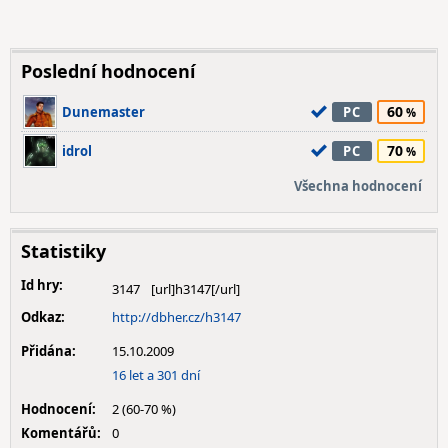
Poslední hodnocení
60
Dunemaster
PC
70
idrol
PC
Všechna hodnocení
Statistiky
Id hry:
3147
Odkaz:
http://dbher.cz/h3147
Přidána:
15.10.2009
16 let a 301 dní
Hodnocení:
2 (60-70 %)
Komentářů:
0