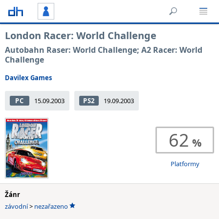
London Racer: World Challenge
Autobahn Raser: World Challenge; A2 Racer: World
Challenge
Davilex Games
PC
15.09.2003
PS2
19.09.2003
62
Platformy
Žánr
závodní
>
nezařazeno