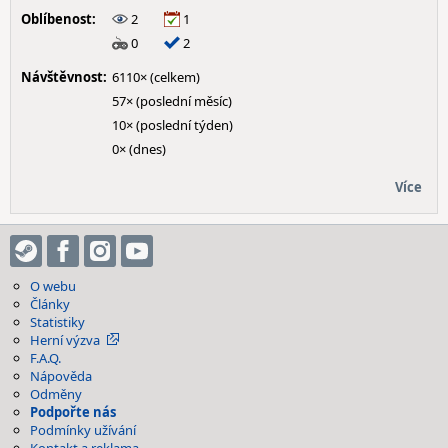
Oblíbenost:
2
1
0
2
Návštěvnost:
6110× (celkem)
57× (poslední měsíc)
10× (poslední týden)
0× (dnes)
Více
O webu
Články
Statistiky
Herní výzva
F.A.Q.
Nápověda
Odměny
Podpořte nás
Podmínky užívání