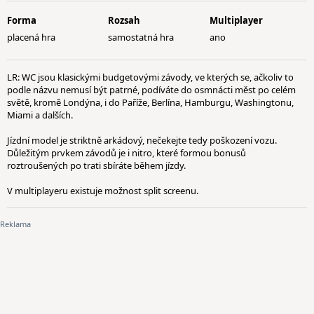
Forma
Rozsah
Multiplayer
placená hra
samostatná hra
ano
LR: WC jsou klasickými budgetovými závody, ve kterých se, ačkoliv to
podle názvu nemusí být patrné, podíváte do osmnácti měst po celém
světě, kromě Londýna, i do Paříže, Berlína, Hamburgu, Washingtonu,
Miami a dalších.
Jízdní model je striktně arkádový, nečekejte tedy poškození vozu.
Důležitým prvkem závodů je i nitro, které formou bonusů
roztroušených po trati sbíráte během jízdy.
V multiplayeru existuje možnost split screenu.