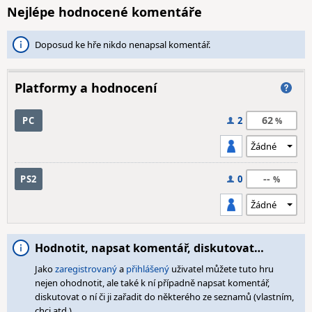
Nejlépe hodnocené komentáře
Doposud ke hře nikdo nenapsal komentář.
Platformy a hodnocení
62
PC
2
--
PS2
0
Hodnotit, napsat komentář, diskutovat…
Jako
zaregistrovaný
a
přihlášený
uživatel můžete tuto hru
nejen ohodnotit, ale také k ní případně napsat komentář,
diskutovat o ní či ji zařadit do některého ze seznamů (vlastním,
chci atd.).