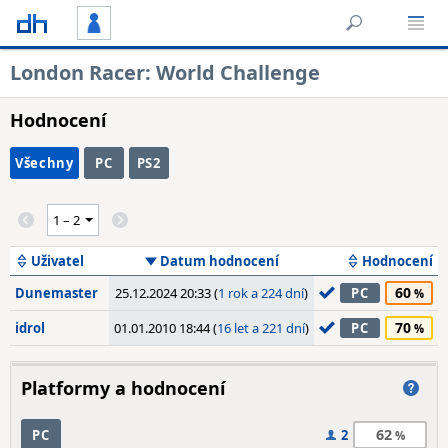
London Racer: World Challenge
Hodnocení
Všechny
PC
PS2
Uživatel
Datum hodnocení
Hodnocení
60
Dunemaster
25.12.2024 20:33 (
1 rok a 224 dní
)
PC
70
idrol
01.01.2010 18:44 (
16 let a 221 dní
)
PC
Platformy a hodnocení
62
PC
2