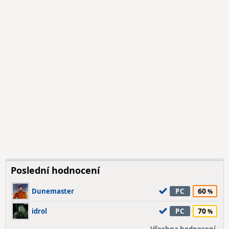
Poslední hodnocení
60
Dunemaster
PC
70
idrol
PC