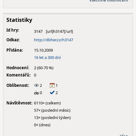
Všechna hodnocení
Statistiky
Id hry:
3147
Odkaz:
http://dbher.cz/h3147
Přidána:
15.10.2009
16 let a 300 dní
Hodnocení:
2 (60-70 %)
Komentářů:
0
Oblíbenost:
2
1
0
2
Návštěvnost:
6110× (celkem)
57× (poslední měsíc)
13× (poslední týden)
0× (dnes)