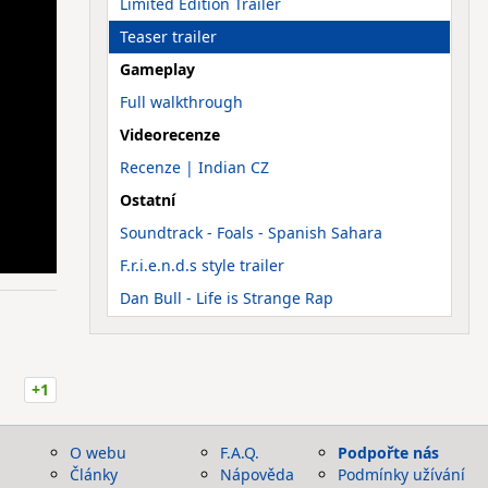
Limited Edition Trailer
Teaser trailer
Gameplay
Full walkthrough
Videorecenze
Recenze | Indian CZ
Ostatní
Soundtrack - Foals - Spanish Sahara
F.r.i.e.n.d.s style trailer
Dan Bull - Life is Strange Rap
+1
O webu
F.A.Q.
Podpořte nás
Články
Nápověda
Podmínky užívání