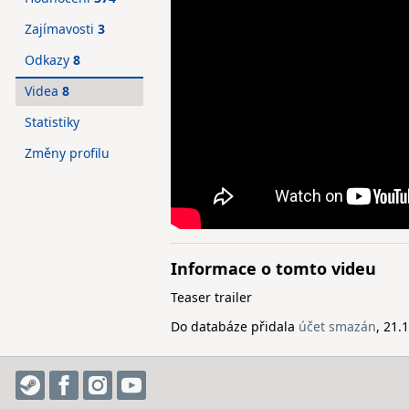
Zajímavosti
3
Odkazy
8
Videa
8
Statistiky
Změny profilu
Informace o tomto videu
Teaser trailer
Do databáze přidala
účet smazán
, 21.