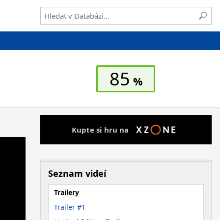
85
Kupte si hru na
Seznam videí
Trailery
Trailer #1