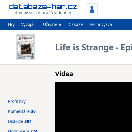
domov všech hráčů videoher
Hry
Vývojáři
Uživatelé
Diskuze
Herní výzva
Life is Strange - E
Videa
Profil hry
Komentáře
30
Diskuze
384
Hodnocení
374