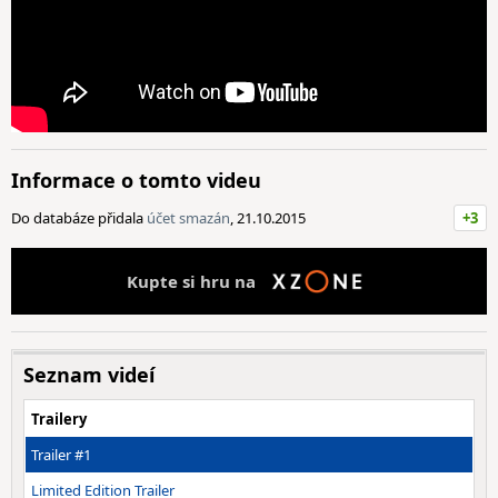
Informace o tomto videu
Do databáze přidala
účet smazán
, 21.10.2015
+3
Kupte si hru na
Seznam videí
Trailery
Trailer #1
Limited Edition Trailer