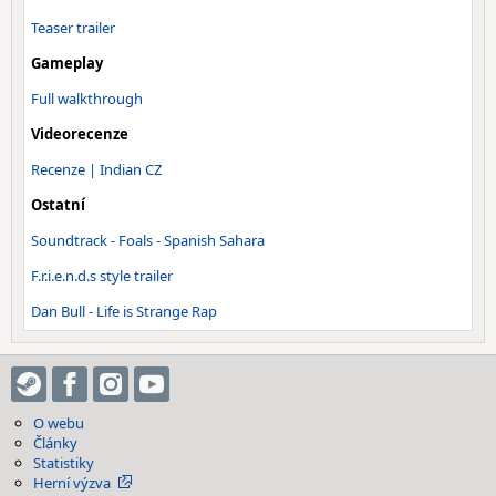
Teaser trailer
Gameplay
Full walkthrough
Videorecenze
Recenze | Indian CZ
Ostatní
Soundtrack - Foals - Spanish Sahara
F.r.i.e.n.d.s style trailer
Dan Bull - Life is Strange Rap
O webu
Články
Statistiky
Herní výzva