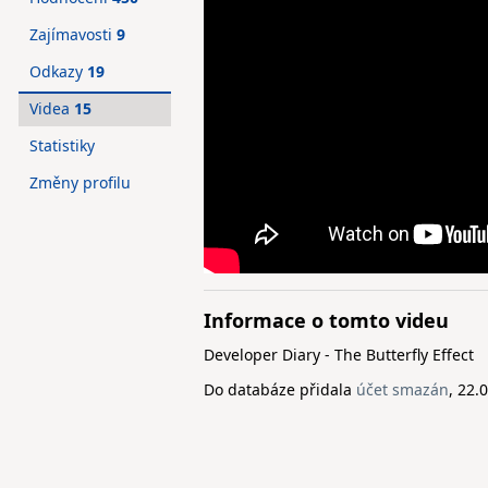
Zajímavosti
9
Odkazy
19
Videa
15
Statistiky
Změny profilu
Informace o tomto videu
Developer Diary - The Butterfly Effect
Do databáze přidala
účet smazán
, 22.