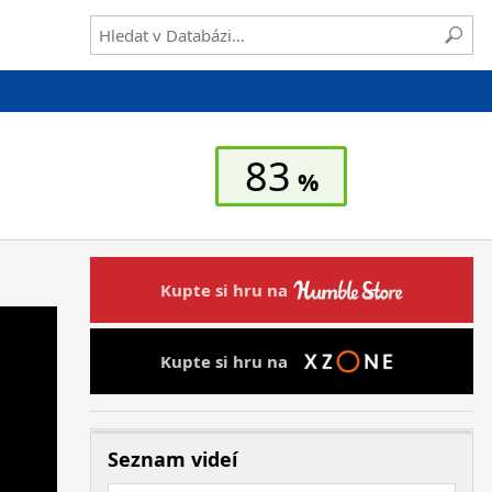
83
Kupte si hru na
Kupte si hru na
Seznam videí