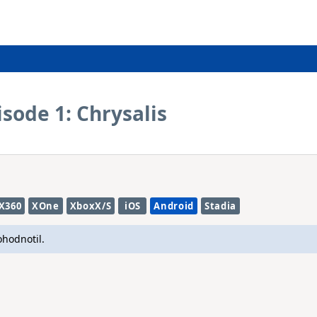
pisode 1: Chrysalis
X360
XOne
XboxX/S
iOS
Android
Stadia
ohodnotil.