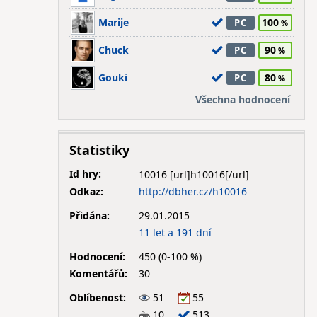
Marije
100
PC
Chuck
90
PC
Gouki
80
PC
Všechna hodnocení
Statistiky
Id hry:
10016
Odkaz:
http://dbher.cz/h10016
Přidána:
29.01.2015
11 let a 191 dní
Hodnocení:
450 (0-100 %)
Komentářů:
30
Oblíbenost:
51
55
10
513