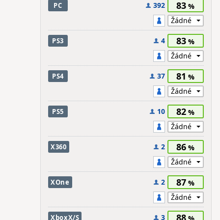
83
392
PC
83
4
PS3
81
37
PS4
82
10
PS5
86
2
X360
87
2
XOne
88
3
XboxX/S