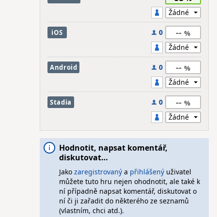
--
0
iOS
--
0
Android
--
0
Stadia
Hodnotit, napsat komentář,
diskutovat…
Jako
zaregistrovaný
a
přihlášený
uživatel
můžete tuto hru nejen ohodnotit, ale také k
ní případně napsat komentář, diskutovat o
ní či ji zařadit do některého ze seznamů
(vlastním, chci atd.).