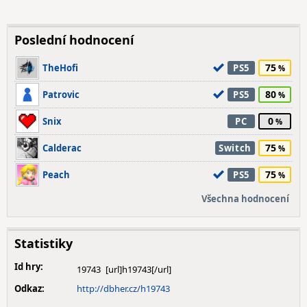
Poslední hodnocení
75
TheHofi
PS5
80
Patrovic
PS5
0
Snix
PC
75
Calderac
Switch
75
Peach
PS5
Všechna hodnocení
Statistiky
Id hry:
19743
Odkaz:
http://dbher.cz/h19743