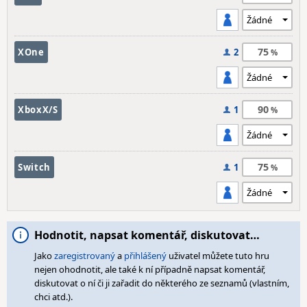
75
XOne
2
90
XboxX/S
1
75
Switch
1
Hodnotit, napsat komentář, diskutovat…
Jako
zaregistrovaný
a
přihlášený
uživatel můžete tuto hru
nejen ohodnotit, ale také k ní případně napsat komentář,
diskutovat o ní či ji zařadit do některého ze seznamů (vlastním,
chci atd.).