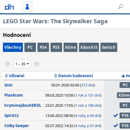
LEGO Star Wars: The Skywalker Saga
Hodnocení
Všechny
PC
PS4
PS5
XOne
XboxX/S
Switch
Uživatel
Datum hodnocení
H
Snix
05.01.2026 02:06 (
215 dní
)
PC
Planktom
09.03.2025 10:58 (
1 rok a 151 dní
)
XOne
hryminejdouKEROL
23.01.2025 17:05 (
1 rok a 196 dní
)
PC
SpiritCz
13.06.2022 08:50 (
4 roky a 56 dní
)
PS5
Colby Sawyer
02.07.2022 14:32 (
4 roky a 37 dní
)
PS5