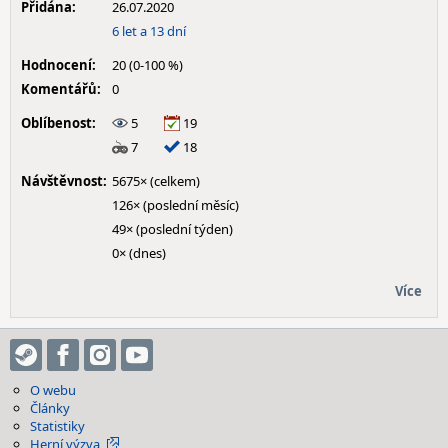
Přidána:
26.07.2020
6 let a 13 dní
Hodnocení:
20 (0-100 %)
Komentářů:
0
Oblíbenost:
5
19
7
18
Návštěvnost:
5675× (celkem)
126× (poslední měsíc)
49× (poslední týden)
0× (dnes)
Více
O webu
Články
Statistiky
Herní výzva