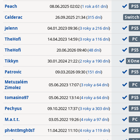
Peach
08.06.2025 02:02 (
1 rok a 61 dní
)
PS5
Calderac
26.09.2025 21:34 (
315 dní
)
Switch
jelenn
04.01.2023 09:36 (
3 roky a 216 dní
)
PS5
TheHofi
14.04.2023 14:59 (
3 roky a 116 dní
)
PC
TheHofi
20.06.2026 09:40 (
48 dní
)
PS5
Tikkyn
30.01.2024 21:22 (
2 roky a 190 dní
)
XOne
Patrovic
09.03.2026 09:30 (
151 dní
)
PS5
Metuzalém
05.06.2023 17:07 (
3 roky a 64 dní
)
PC
Zimolez
tomasino97
05.06.2022 13:14 (
4 roky a 64 dní
)
PS5
Pechyus
09.10.2022 17:37 (
3 roky a 303 dní
)
PS5
M.a.t.t.
03.05.2022 19:26 (
4 roky a 97 dní
)
PC
ph4nt0mgh0sT
11.04.2022 11:10 (
4 roky a 119 dní
)
PS5