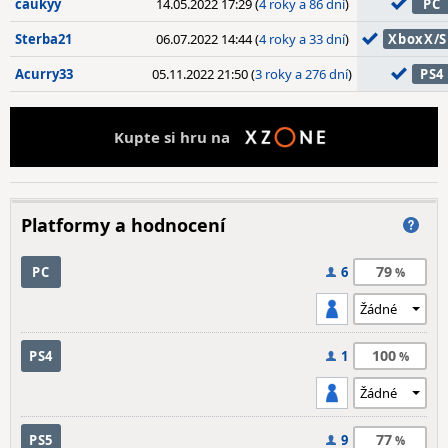
caukyy
14.05.2022 17:29 (
4 roky a 86 dní
)
PC
Sterba21
06.07.2022 14:44 (
4 roky a 33 dní
)
XboxX/S
Acurry33
05.11.2022 21:50 (
3 roky a 276 dní
)
PS4
Kupte si hru na
Platformy a hodnocení
79
PC
6
100
PS4
1
77
PS5
9