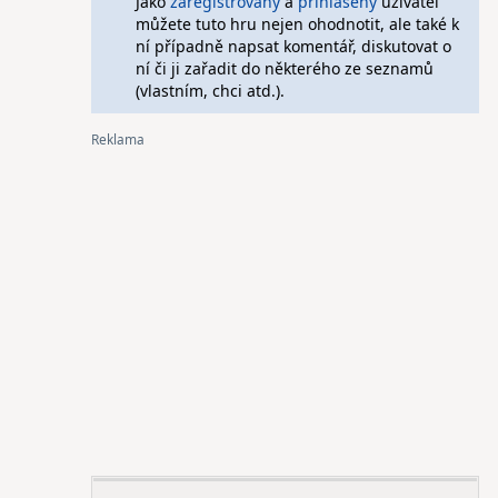
Jako
zaregistrovaný
a
přihlášený
uživatel
můžete tuto hru nejen ohodnotit, ale také k
ní případně napsat komentář, diskutovat o
ní či ji zařadit do některého ze seznamů
(vlastním, chci atd.).