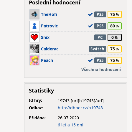
Poslední hodnocení
TheHofi
75
PS5
Patrovic
80
PS5
Snix
0
PC
Calderac
75
Switch
Peach
75
PS5
Všechna hodnocení
Statistiky
Id hry:
19743
Odkaz:
http://dbher.cz/h19743
Přidána:
26.07.2020
6 let a 15 dní