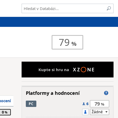
79
Kupte si hru na
Platformy a hodnocení
ocení
79
6
PC
0