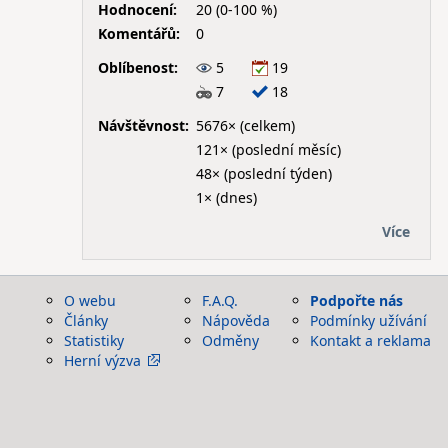
Hodnocení:
20 (0-100 %)
Komentářů:
0
Oblíbenost:
5
19
7
18
Návštěvnost:
5676× (celkem)
121× (poslední měsíc)
48× (poslední týden)
1× (dnes)
Více
O webu
F.A.Q.
Podpořte nás
Články
Nápověda
Podmínky užívání
Statistiky
Odměny
Kontakt a reklama
Herní výzva