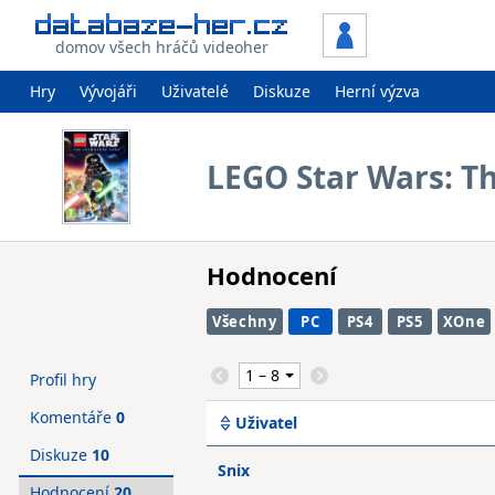
domov všech hráčů videoher
Hry
Vývojáři
Uživatelé
Diskuze
Herní výzva
LEGO Star Wars: T
Hodnocení
Všechny
PC
PS4
PS5
XOne
Profil hry
Komentáře
0
Uživatel
Diskuze
10
Snix
Hodnocení
20