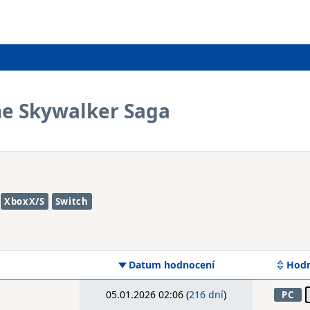
he Skywalker Saga
XboxX/S
Switch
Datum hodnocení
Hodn
05.01.2026 02:06 (
216 dní
)
PC