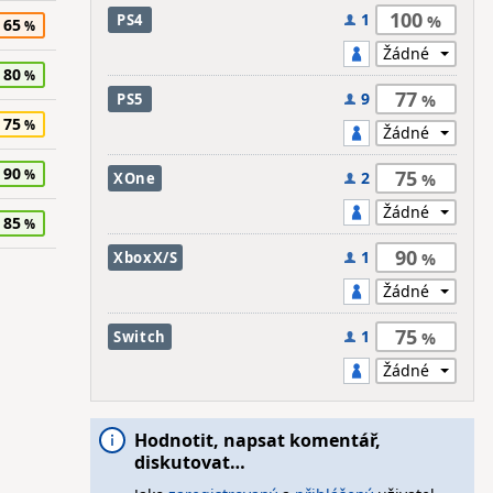
100
1
PS4
65
80
77
9
PS5
75
90
75
2
XOne
85
90
1
XboxX/S
75
1
Switch
Hodnotit, napsat komentář,
diskutovat…