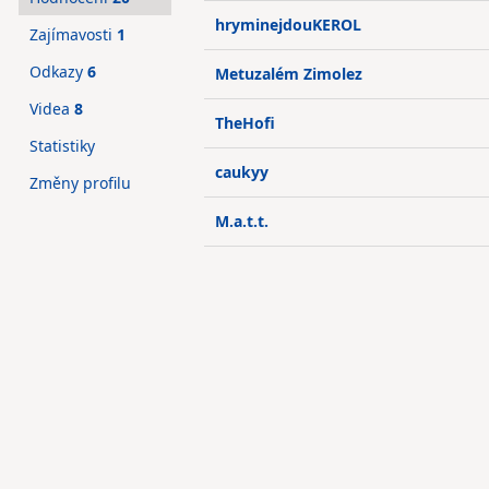
hryminejdouKEROL
Zajímavosti
1
Odkazy
6
Metuzalém Zimolez
Videa
8
TheHofi
Statistiky
caukyy
Změny profilu
M.a.t.t.