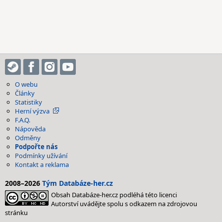
O webu
Články
Statistiky
Herní výzva
F.A.Q.
Nápověda
Odměny
Podpořte nás
Podmínky užívání
Kontakt a reklama
2008–2026
Tým Databáze-her.cz
Obsah Databáze-her.cz podléhá této licenci
Autorství uvádějte spolu s odkazem na zdrojovou
stránku