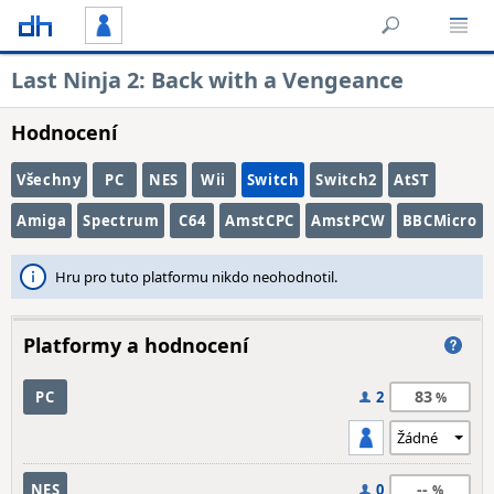
Last Ninja 2: Back with a Vengeance
Hodnocení
Všechny
PC
NES
Wii
Switch
Switch2
AtST
Amiga
Spectrum
C64
AmstCPC
AmstPCW
BBCMicro
Hru pro tuto platformu nikdo neohodnotil.
Platformy a hodnocení
83
PC
2
--
NES
0