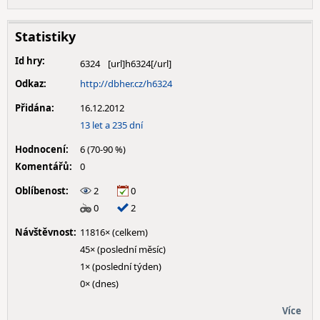
Statistiky
Id hry:
6324
Odkaz:
http://dbher.cz/h6324
Přidána:
16.12.2012
13 let a 235 dní
Hodnocení:
6 (70-90 %)
Komentářů:
0
Oblíbenost:
2
0
0
2
Návštěvnost:
11816× (celkem)
45× (poslední měsíc)
1× (poslední týden)
0× (dnes)
Více