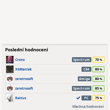
Poslední hodnocení
70
Crono
Spectrum
80
XGMan!ak
C64
80
zxretrosoft
Amiga
85
zxretrosoft
Spectrum
75
Rattus
PC
Všechna hodnocení