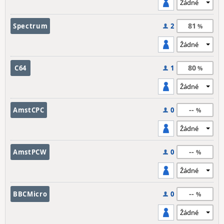
81
Spectrum
2
80
C64
1
--
AmstCPC
0
--
AmstPCW
0
--
BBCMicro
0