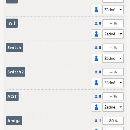
--
Wii
0
--
Switch
0
--
Switch2
0
--
AtST
0
80
Amiga
1