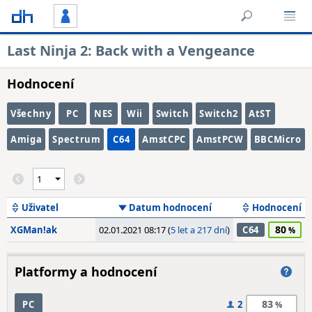
Last Ninja 2: Back with a Vengeance
Hodnocení
Všechny
PC
NES
Wii
Switch
Switch2
AtST
Amiga
Spectrum
C64
AmstCPC
AmstPCW
BBCMicro
Uživatel
Datum hodnocení
Hodnocení
80
XGMan!ak
02.01.2021 08:17 (
5 let a 217 dní
)
C64
Platformy a hodnocení
83
PC
2