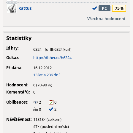
75
Rattus
PC
Všechna hodnocení
Statistiky
Id hry:
6324
Odkaz:
http://dbher.cz/h6324
Přidána:
16.12.2012
13 let a 236 dní
Hodnocení:
6 (70-90 %)
Komentářů:
0
Oblíbenost:
2
0
0
2
Návštěvnost:
11818× (celkem)
47× (poslední měsíc)