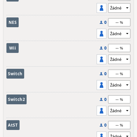
--
NES
0
--
Wii
0
--
Switch
0
--
Switch2
0
--
AtST
0