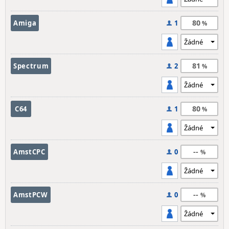
80
Amiga
1
81
Spectrum
2
80
C64
1
--
AmstCPC
0
--
AmstPCW
0