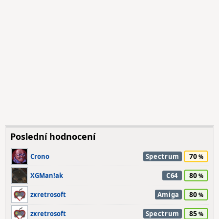
Poslední hodnocení
70
Crono
Spectrum
80
XGMan!ak
C64
80
zxretrosoft
Amiga
85
zxretrosoft
Spectrum